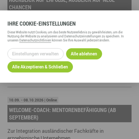
CHANCEN
Wirtschaftsdialog mit praxisnahen Einblicken und
IHRE
COOKIE
-EINSTELLUNGEN
Impulsen für die eigene digitale Weiterentwicklung
Diese
Website
nutzt Cookies, um das beste Nutzererlebnis zu gewährleisten, um die
Nutzung der
Website
zu analysieren und Datenschutzeinstellungen zu speichern. In
unseren
Datenschutzrichtlinien
können Sie Ihre Auswahl jederzeit ändern.
26.08.2026 | online
Einstellungen verwalten
Alle ablehnen
INFOABEND: GRÜNDER (AUGUST)
Alle Akzeptieren & Schließen
Informationen für Gründer
10.09. - 08.10.2026 | Online
WELCOME-COACH: MENTORENBEFÄHIGUNG (AB
SEPTEMBER)
Zur Integration ausländischer Fachkräfte in
erzgebirgische Unternehmen