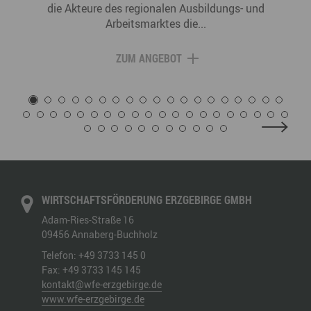
die Akteure des regionalen Ausbildungs- und
Arbeitsmarktes die...
ZUM ANGEBOT
WIRTSCHAFTSFÖRDERUNG ERZGEBIRGE GMBH
Adam-Ries-Straße 16
09456
Annaberg-Buchholz
Telefon:
+49 3733 145 0
Fax:
+49 3733 145 145
kontakt@wfe-erzgebirge.de
www.wfe-erzgebirge.de