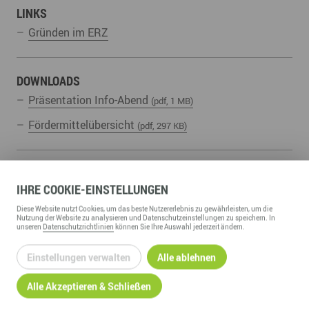
LINKS
Gründen im ERZ
DOWNLOADS
Präsentation Info-Abend
(pdf, 1 MB)
Fördermittelübersicht
(pdf, 297 KB)
UNSERE ZUGEHÖRIGEN
IHRE
COOKIE
-EINSTELLUNGEN
Kompetenzfelder:
Diese
Website
nutzt Cookies, um das beste Nutzererlebnis zu gewährleisten, um die
Nutzung der
Website
zu analysieren und Datenschutzeinstellungen zu speichern. In
Gründung, Förderung & Investition
unseren
Datenschutzrichtlinien
können Sie Ihre Auswahl jederzeit ändern.
Fachbereiche:
Einstellungen verwalten
Alle ablehnen
Wirtschaftsservice
Alle Akzeptieren & Schließen