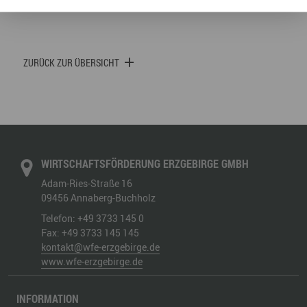
ZURÜCK ZUR ÜBERSICHT
WIRTSCHAFTSFÖRDERUNG ERZGEBIRGE GMBH
Adam-Ries-Straße 16
09456
Annaberg-Buchholz
Telefon:
+49 3733 145 0
Fax:
+49 3733 145 145
kontakt@wfe-erzgebirge.de
www.wfe-erzgebirge.de
INFORMATION