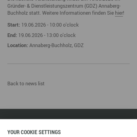
Gründer- & Dienstleistungszentrum (GDZ) Annaberg-
Buchholz statt. Weitere Informationen finden Sie
hier
!
Start:
19.06.2026 - 10:00 o'clock
End:
19.06.2026 - 13:00 o'clock
Location:
Annaberg-Buchholz, GDZ
Back to news list
WIRTSCHAFTSFÖRDERUNG ERZGEBIRGE GMBH
YOUR COOKIE SETTINGS
Adam-Ries-Straße 16