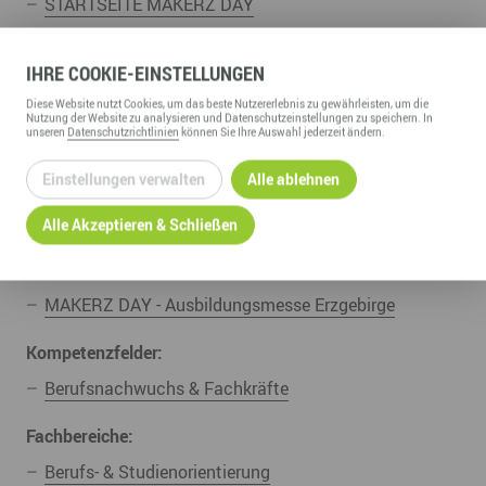
STARTSEITE MAKERZ DAY
12. September 2026 MAKERZ DAY Annaberg-
Buchholz
IHRE
COOKIE
-EINSTELLUNGEN
Diese
Website
nutzt Cookies, um das beste Nutzererlebnis zu gewährleisten, um die
26. September 2026 MAKERZ DAY Aue-Bad Schlema
Nutzung der
Website
zu analysieren und Datenschutzeinstellungen zu speichern. In
unseren
Datenschutzrichtlinien
können Sie Ihre Auswahl jederzeit ändern.
7. November 2026 MAKERZ DAY Marienberg
Einstellungen verwalten
Alle ablehnen
UNSERE ZUGEHÖRIGEN
Alle Akzeptieren & Schließen
Angebote & Projekte:
MAKERZ DAY - Ausbildungsmesse Erzgebirge
Kompetenzfelder:
Berufsnachwuchs & Fachkräfte
Fachbereiche:
Berufs- & Studienorientierung