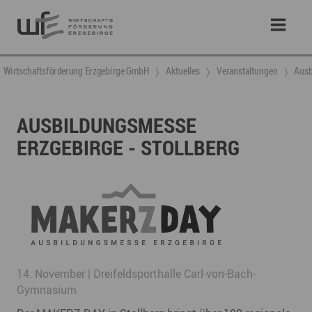
Wirtschaftsförderung Erzgebirge GmbH
Aktuelles
Veranstaltungen
Ausb
AUSBILDUNGSMESSE
ERZGEBIRGE - STOLLBERG
14. November | Dreifeldsporthalle Carl-von-Bach-
Gymnasium