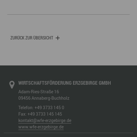
ZURÜCK ZUR ÜBERSICHT
WIRTSCHAFTSFÖRDERUNG ERZGEBIRGE GMBH
Adam-Ries-Straße 16
09456
Annaberg-Buchholz
Telefon:
+49 3733 145 0
Fax:
+49 3733 145 145
kontakt@wfe-erzgebirge.de
www.wfe-erzgebirge.de