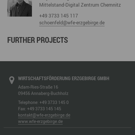
Mittelstand-Digital Zentrum Chemnitz
+49 3733 145 117
schoenfeld@wfe-erzgebirge.de
FURTHER PROJECTS
WIRTSCHAFTSFÖRDERUNG ERZGEBIRGE GMBH
Adam-Ries-Straße 16
09456
Annaberg-Buchholz
Telephone:
+49 3733 145 0
Fax:
+49 3733 145 145
kontakt@wfe-erzgebirge.de
www.wfe-erzgebirge.de