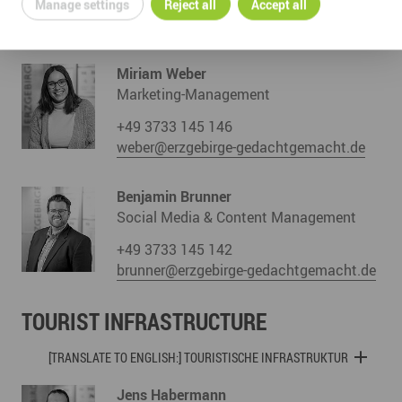
+49 3733 145 114
Manage settings
Reject all
Accept all
schulze@erzgebirge-gedachtgemacht.de
Miriam Weber
Marketing-Management
+49 3733 145 146
weber@erzgebirge-gedachtgemacht.de
Benjamin Brunner
Social Media & Content Management
+49 3733 145 142
brunner@erzgebirge-gedachtgemacht.de
TOURIST INFRASTRUCTURE
[TRANSLATE TO ENGLISH:] TOURISTISCHE INFRASTRUKTUR
Jens Habermann