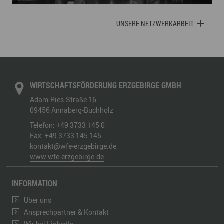
UNSERE NETZWERKARBEIT
WIRTSCHAFTSFÖRDERUNG ERZGEBIRGE GMBH
Adam-Ries-Straße 16
09456
Annaberg-Buchholz
Telefon:
+49 3733 145 0
Fax:
+49 3733 145 145
kontakt@wfe-erzgebirge.de
www.wfe-erzgebirge.de
INFORMATION
Über uns
Ansprechpartner & Kontakt