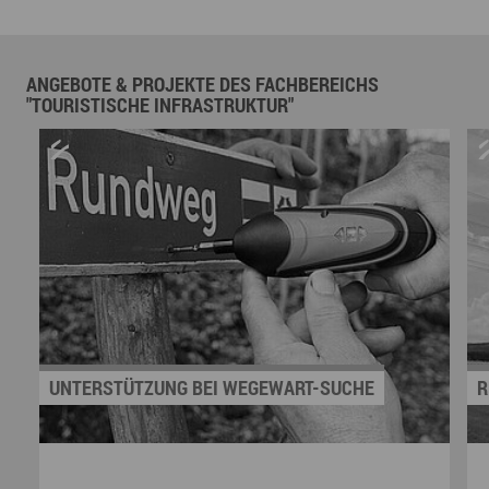
ANGEBOTE & PROJEKTE DES FACHBEREICHS
"TOURISTISCHE INFRASTRUKTUR"
UNTERSTÜTZUNG BEI WEGEWART-SUCHE
R