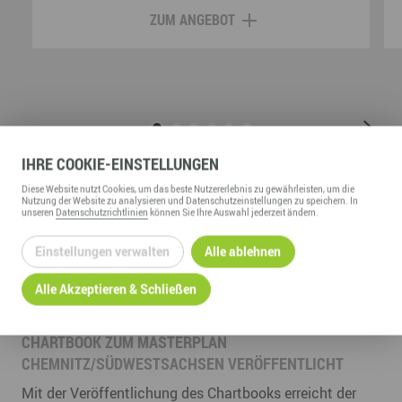
ZUM ANGEBOT
IHRE
COOKIE
-EINSTELLUNGEN
Diese
Website
nutzt Cookies, um das beste Nutzererlebnis zu gewährleisten, um die
Nutzung der
Website
zu analysieren und Datenschutzeinstellungen zu speichern. In
unseren
Datenschutzrichtlinien
können Sie Ihre Auswahl jederzeit ändern.
AKTUELLES &
PRESSEMITTEILUNGEN
Einstellungen verwalten
Alle ablehnen
Alle Akzeptieren & Schließen
24.07.2026
CHARTBOOK ZUM MASTERPLAN
CHEMNITZ/SÜDWESTSACHSEN VERÖFFENTLICHT
Mit der Veröffentlichung des Chartbooks erreicht der