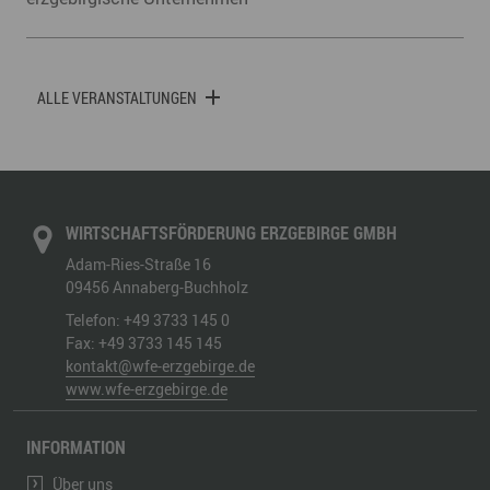
ALLE VERANSTALTUNGEN
WIRTSCHAFTSFÖRDERUNG ERZGEBIRGE GMBH
Adam-Ries-Straße 16
09456
Annaberg-Buchholz
Telefon:
+49 3733 145 0
Fax:
+49 3733 145 145
kontakt@wfe-erzgebirge.de
www.wfe-erzgebirge.de
INFORMATION
Über uns