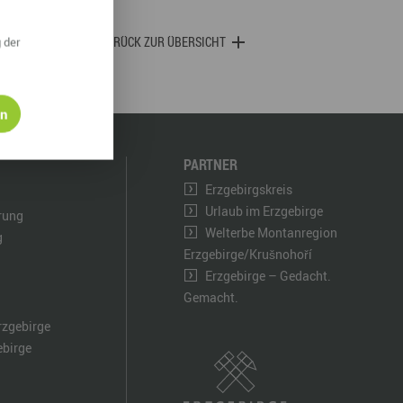
derwege
Radrouten
Wegewarte
ZURÜCK ZUR ÜBERSICHT
 der
pennetz
en
PARTNER
Erzgebirgskreis
Urlaub im Erzgebirge
ärung
Welterbe Montanregion
g
Erzgebirge/Krušnohoří
Erzgebirge – Gedacht.
Gemacht.
rzgebirge
ebirge