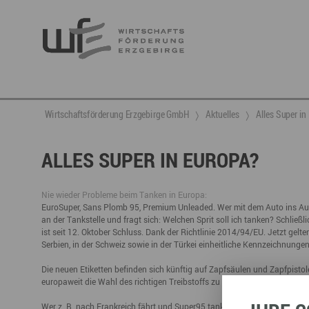
Berufsnachwuchs & Fachkräfte
aktuelle Angebote & Projekte
Wirtschaftsservice
Neuigkeiten
Ansprechpartner & Kontakt
Wirtschaftsförderung Erzgebirge GmbH
Aktuelles
Alles Super in
Hier finden Sie unsere aktuellen Angebote und
Projekte
Partner vernetzen
Berufsnachwuchs & Fachkräfte
Talente integrieren
ALLES SUPER IN EUROPA?
Veranstaltungen
DGE
Fachkräfte finden
Gründung, Förderung und Investition
Nachwuchs finden
Nie wieder Probleme beim Tanken in Europa:
EuroSuper, Sans Plomb 95, Premium Unleaded. Wer mit dem Auto ins Aus
Talente finden
Innovation- und Technologietransfer
Talente binden
an der Tankstelle und fragt sich: Welchen Sprit soll ich tanken? Schließ
ist seit 12. Oktober Schluss. Dank der Richtlinie 2014/94/EU. Jetzt gelt
Serbien, in der Schweiz sowie in der Türkei einheitliche Kennzeichnungen
Die neuen Etiketten befinden sich künftig auf Zapfsäulen und Zapfpisto
Miet- und Veranstaltungsangebote
Gründer- & Dienstleistungszentrum (GDZ)
europaweit die Wahl des richtigen Treibstoffs zu erleichtern und somit
Annaberg
Wer z. B. nach Frankreich fährt und Super95 tanken möchte, muss künft