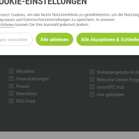
OOKIE
-EINSTELLUNGEN
Marke ERZGEBIRGE
Wanderwege
Radrouten
Wegewarte
Wan
t
nutzt Cookies, um das beste Nutzererlebnis zu gewährleisten, um die Nutzung
INFORMATION
Strategie Erzgebirge - Gedacht. Gemacht.
Loipennetz
Loi
lysieren und Datenschutzeinstellungen zu speichern. In unseren
htlinien
können Sie Ihre Auswahl jederzeit ändern.
Über uns
Impressum
Ansprechpartner & Kontakt
Barrierefreiheitserkl
gen verwalten
Alle ablehnen
Alle Akzeptieren & Schließ
Wir bei LinkedIn
Datenschutzerklärun
Portal-Übersicht
Cookie-Manager
Aktuelles
Stellenangebote im E
Veranstaltungen
Welcome Center Erzg
Presse
innovERZ.hub
Newsletter
Hier geblieben
RSS-Feed