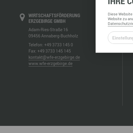
IHRE
C
Büro- & Gewerberäume mieten
Gewerberäume mieten
Veranstaltungsmanagemen
Diese
Website
WIRTSCHAFTSFÖRDERUNG
Ausstellungsflächen mieten
Website
zu ana
ERZGEBIRGE GMBH
Datenschutzric
Ausstellungsflächen mieten
Adam-Ries-Straße 16
Veranstaltungsmanagement
09456
Annaberg-Buchholz
Einstellun
Telefon:
+49 3733 145 0
Fax:
+49 3733 145 145
kontakt@wfe-erzgebirge.de
www.wfe-erzgebirge.de