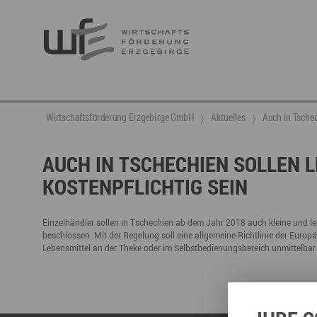
Berufsnachwuchs & Fachkräfte
aktuelle Angebote & Projekte
Wirtschaftsservice
Neuigkeiten
Ansprechpartner & Kontakt
Wirtschaftsförderung Erzgebirge GmbH
Aktuelles
Auch in Tschec
Hier finden Sie unsere aktuellen Angebote und
Projekte
Partner vernetzen
Berufsnachwuchs & Fachkräfte
Talente integrieren
AUCH IN TSCHECHIEN SOLLEN 
KOSTENPFLICHTIG SEIN
Veranstaltungen
DGE
Fachkräfte finden
Gründung, Förderung und Investition
Nachwuchs finden
Talente finden
Innovation- und Technologietransfer
Talente binden
Einzelhändler sollen in Tschechien ab dem Jahr 2018 auch kleine und lei
beschlossen. Mit der Regelung soll eine allgemeine Richtlinie der Eur
Lebensmittel an der Theke oder im Selbstbedienungsbereich unmittelbar 
Miet- und Veranstaltungsangebote
Gründer- & Dienstleistungszentrum (GDZ)
Annaberg