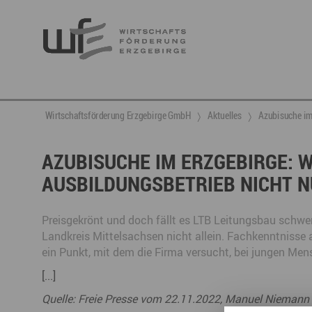
Berufsnachwuchs & Fachkräfte
aktuelle Angebote & Projekte
Wirtschaftsservice
Neuigkeiten
Ansprechpartner & Kontakt
Wirtschaftsförderung Erzgebirge GmbH
Aktuelles
Azubisuche im
Hier finden Sie unsere aktuellen Angebote und
Projekte
Partner vernetzen
Berufsnachwuchs & Fachkräfte
Talente integrieren
AZUBISUCHE IM ERZGEBIRGE: 
AUSBILDUNGSBETRIEB NICHT N
Veranstaltungen
DGE
Fachkräfte finden
Gründung, Förderung und Investition
Nachwuchs finden
Talente finden
Innovation- und Technologietransfer
Talente binden
Preisgekrönt und doch fällt es LTB Leitungsbau schwe
Landkreis Mittelsachsen nicht allein. Fachkenntnisse 
ein Punkt, mit dem die Firma versucht, bei jungen Me
[...]
Miet- und Veranstaltungsangebote
Gründer- & Dienstleistungszentrum (GDZ)
Quelle: Freie Presse vom 22.11.2022, Manuel Niemann
Annaberg