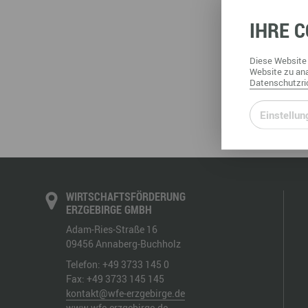
Büro- & Gewerberäume mieten
IHRE
C
Gewerberäume mieten
Veranstaltungsmanagemen
Ausstellungsflächen mieten
Ausstellungsflächen mieten
Diese
Website
Veranstaltungsmanagement
Website
zu ana
Datenschutzric
Einstellun
WIRTSCHAFTSFÖRDERUNG
ERZGEBIRGE GMBH
Adam-Ries-Straße 16
09456
Annaberg-Buchholz
Telefon:
+49 3733 145 0
Fax:
+49 3733 145 145
kontakt@wfe-erzgebirge.de
www.wfe-erzgebirge.de