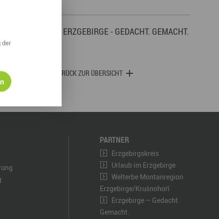
derwege
Radrouten
Wegewarte
pennetz
VIA ERZGEBIRGE - GEDACHT. GEMACHT.
 der
ZURÜCK ZUR ÜBERSICHT
en
PARTNER
Erzgebirgskreis
Urlaub im Erzgebirge
ärung
Welterbe Montanregion
g
Erzgebirge/Krušnohoří
Erzgebirge – Gedacht.
Gemacht.