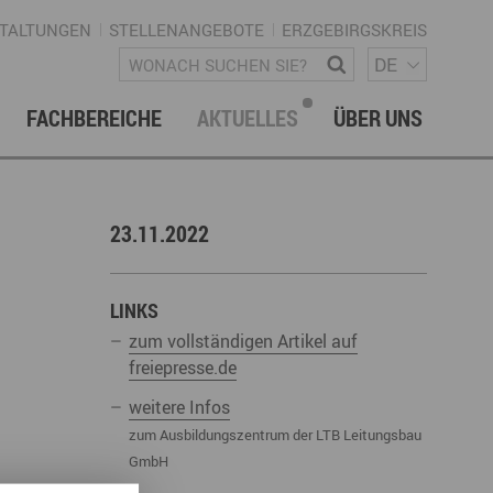
TALTUNGEN
STELLENANGEBOTE
ERZGEBIRGSKREIS
SPRACH
Wonach suchen Sie?
DE
FACHBEREICHE
AKTUELLES
ÜBER UNS
vation & Technologietransfer
onalmanagement Erzgebirge
letter
gement & Netzwerke
23.11.2022
ke ERZGEBIRGE
Strategie
uktur Regionalmanagement
LINKS
zum vollständigen Artikel auf
freiepresse.de
weitere Infos
zum Ausbildungszentrum der LTB Leitungsbau
istische Infrastruktur & Wegenetz
rechpartner & Kontakt
GmbH