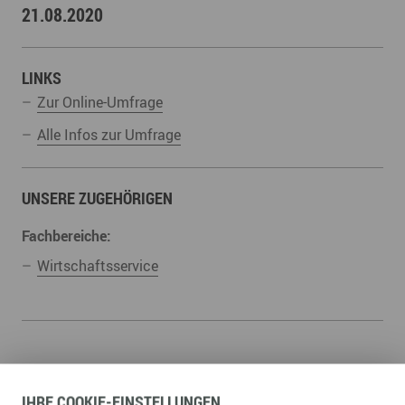
21.08.2020
LINKS
Zur Online-Umfrage
Alle Infos zur Umfrage
UNSERE ZUGEHÖRIGEN
Fachbereiche:
Wirtschaftsservice
ZURÜCK ZUR ÜBERSICHT
IHRE
COOKIE
-EINSTELLUNGEN