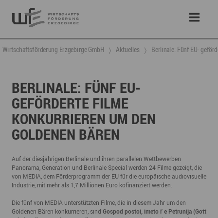
Wirtschaftsförderung Erzgebirge GmbH
Aktuelles
Berlinale: Fünf EU- geför
BERLINALE: FÜNF EU-
GEFÖRDERTE FILME
KONKURRIEREN UM DEN
GOLDENEN BÄREN
Auf der diesjährigen Berlinale und ihren parallelen Wettbewerben
Panorama, Generation und Berlinale Special werden 24 Filme gezeigt, die
von MEDIA, dem Förderprogramm der EU für die europäische audiovisuelle
Industrie, mit mehr als 1,7 Millionen Euro kofinanziert werden.
Die fünf von MEDIA unterstützten Filme, die in diesem Jahr um den
Goldenen Bären konkurrieren, sind
Gospod postoi, imeto i' e Petrunija (Gott