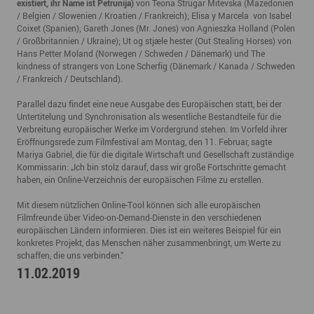
existiert, ihr Name ist Petrunija)
von Teona Strugar Mitevska (Mazedonien
/ Belgien / Slowenien / Kroatien / Frankreich); Elisa y Marcela von Isabel
Coixet (Spanien); Gareth Jones (Mr. Jones) von Agnieszka Holland (Polen
/ Großbritannien / Ukraine); Ut og stjæle hester (Out Stealing Horses) von
Hans Petter Moland (Norwegen / Schweden / Dänemark) und The
kindness of strangers von Lone Scherfig (Dänemark / Kanada / Schweden
/ Frankreich / Deutschland).
Parallel dazu findet eine neue Ausgabe des Europäischen statt, bei der
Untertitelung und Synchronisation als wesentliche Bestandteile für die
Verbreitung europäischer Werke im Vordergrund stehen. Im Vorfeld ihrer
Eröffnungsrede zum Filmfestival am Montag, den 11. Februar, sagte
Mariya Gabriel, die für die digitale Wirtschaft und Gesellschaft zuständige
Kommissarin: „Ich bin stolz darauf, dass wir große Fortschritte gemacht
haben, ein Online-Verzeichnis der europäischen Filme zu erstellen.
Mit diesem nützlichen Online-Tool können sich alle europäischen
Filmfreunde über Video-on-Demand-Dienste in den verschiedenen
europäischen Ländern informieren. Dies ist ein weiteres Beispiel für ein
konkretes Projekt, das Menschen näher zusammenbringt, um Werte zu
schaffen, die uns verbinden.“
11.02.2019