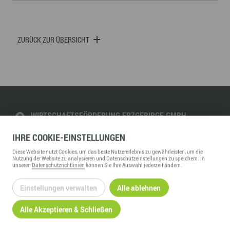
ZURÜCK ZUR ÜBERSICHT
WIRTSCHAFTSFÖRDERUNG ERZGEBIRGE GMBH
Adam-Ries-Straße 16
IHRE
COOKIE
-EINSTELLUNGEN
09456
Annaberg-Buchholz
Diese
Website
nutzt Cookies, um das beste Nutzererlebnis zu gewährleisten, um die
Telefon:
+49 3733 145 0
Nutzung der
Website
zu analysieren und Datenschutzeinstellungen zu speichern. In
unseren
Datenschutzrichtlinien
können Sie Ihre Auswahl jederzeit ändern.
Fax:
+49 3733 145 145
kontakt@wfe-erzgebirge.de
Einstellungen verwalten
Alle ablehnen
www.wfe-erzgebirge.de
Alle Akzeptieren & Schließen
INFORMATION