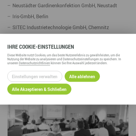
Neustädter Gardinenkonfektion GmbH, Neustadt
Iris-GmbH, Berlin
SITEC Industrietechnologie GmbH, Chemnitz
Härtetechnik und Metallbearbeitung GmbH, Chemnitz
IHRE
COOKIE
-EINSTELLUNGEN
27.10.2016
Diese
Website
nutzt Cookies, um das beste Nutzererlebnis zu gewährleisten, um die
Nutzung der
Website
zu analysieren und Datenschutzeinstellungen zu speichern. In
unseren
Datenschutzrichtlinien
können Sie Ihre Auswahl jederzeit ändern.
Einstellungen verwalten
Alle ablehnen
Alle Akzeptieren & Schließen