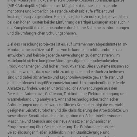
in der Montage im Fokus. Mensch-Roboter-Kollaborationsarbeitsplätze
(MRK-Arbeitsplätze) können eine Möglichkeit darstellen um gerade
monotone und körperlich belastende Arbeitsabläufe effizient und
kostengünstig zu gestalten. Hemmnisse, diese zu nutzen, liegen vor allem
bei den hohen Kosten bei der Einführung derartiger Lösungen aber auch in
der Komplexität der Inbetriebnahme durch hohe Sicherheitsanforderungen
und die umfangreichen Schulungsphasen.
Ziel des Forschungsprojektes ist es, auf Unternehmen abgestimmte MRK-
Montagearbeitsplätze auf Basis von bekannten Leichtbaurobotern zu
entwickeln und beispielgebende Anwendungen zu demonstrieren. Im
Mittelpunkt stehen komplexe Montageaufgaben bei schwankenden
Produktionsmengen und hoher Produktvarianz. Diese Systeme müssen so
gestaltet werden, dass sie leicht zu integrieren und einfach zu bedienen
sind und dabei Sicherheits- und Ergonomie-Aspekte gewährleisten und
auch bei kleinen Losgrößen einsetzbar sind. Um branchenübergreifende
Ansätze zu finden, werden unterschiedliche Anwendungen aus den
Bereichen Automotive, Gerätebau, Textilindustrie, Elektronikfertigung und
Wärmebehandlung analysiert. Anhand technologischer, technischer
Anforderungen und nach wirtschaftlichen Kriterien erfolgt die Auswahl
geeigneter Leichtbauroboter und die Klassifizierung der Arbeitsplätze. Ein
wesentlicher Schritt ist auch die Integration der Schnittstelle zwischen
Maschine und Mensch und der neue Ansatz einer dynamischen
Programmierung über Gestensteuerung. Die Erfahrungen aus den
Beispiellösungen fließen schließlich in ein Qualifizierungs- und