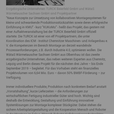
Erzgebirgische Unternehmen TURCK Beierfeld GmbH und WätaS
Wärmetauscher Sachsen GmbH sind Projektpartner
"Neue Konzepte zur Umsetzung von kollaborativen Montagesystemen für
kleine und schwankende Produktionsstückzahlen sowie deren erfolgreiche
Einführung in KMU" - kurz "KUKoMo" - heißt das Projekt, das gestern mit
einer Auftaktveranstaltung bei der TURCK Beierfeld GmbH offiziell
startete. Die TURCK ist einer von elf Projektpartnern, die unter
Koordination des ICM - Institut Chemnitzer Maschinen- und Anlagenbau e.
V. die Kompetenzen im Bereich Montage an derzeit wandelnde
Prozessanforderungen, z.B. durch Industrie 4.0, optimieren wollen. Die
WätaS Wärmetauscher Sachsen GmbH aus Olbernhau ist das zweite
erzgebirgische Unternehmen, das neben weiteren Experten aus Chemnitz,
Leipzig und Berlin dieses Projekt für die nächsten drei Jahre – bis Ende
September 2019 – begleitet. Für das Vorhaben steht ein finanzielles
Projektvolumen von 6,64 Mio. Euro – davon 50% BMBF-Förderung – zur
Verfügung.
Immer individuellere Produkte, Produktion nach konkretem Bedarf anstatt
„Vorratshaltung“, kurze Lieferzeiten – die Anforderungen zur
wirtschaftlichen Fertigung industrieller Güter sind hoch. Wichtig sind
deshalb die Entwicklung, Gestaltung und Einführung innovativer
Systemlösungen zur Montage komplexer Stückgüter. Dabei stehen die
sichere Arbeitsplatzgestaltung und die Kooperation Mensch und Roboter