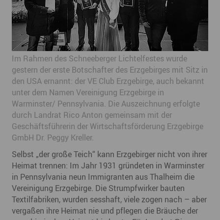
Im Rahmen des Schneeberger Lichtelfestes wurde
gestern der erste Botschafter des Erzgebirges mit Sitz in
den USA ernannt: der VE Club Erzgebirge, auch bekannt
unter dem Namen Vereinigung Erzgebirge in
Warminster/ Pennsylvania. Die Auszeichnung erfolgte
durch Landrat Rico Anton gemeinsam mit der
Geschäftsführerin der Wirtschaftsförderung Erzgebirge
GmbH Dr. Peggy Kreller.
Selbst „der große Teich“ kann Erzgebirger nicht von ihrer
Heimat trennen: Im Jahr 1931 gründeten in Warminster
in Pennsylvania neun Immigranten aus Thalheim die
Vereinigung Erzgebirge. Die Strumpfwirker bauten
Textilfabriken, wurden sesshaft, viele zogen nach – aber
vergaßen ihre Heimat nie und pflegen die Bräuche der