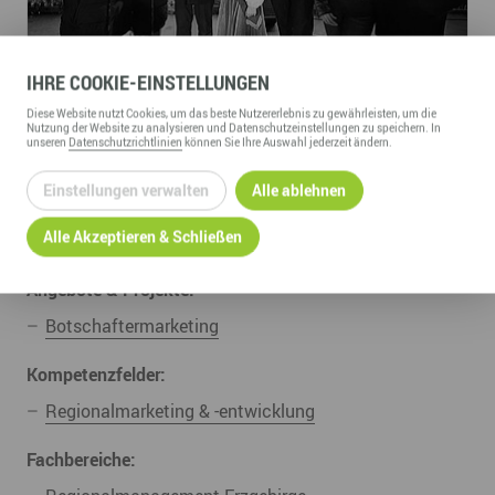
IHRE
COOKIE
-EINSTELLUNGEN
Diese
Website
nutzt Cookies, um das beste Nutzererlebnis zu gewährleisten, um die
Nutzung der
Website
zu analysieren und Datenschutzeinstellungen zu speichern. In
LINKS
unseren
Datenschutzrichtlinien
können Sie Ihre Auswahl jederzeit ändern.
Alle Botschafter im Überblick
Einstellungen verwalten
Alle ablehnen
Alle Akzeptieren & Schließen
UNSERE ZUGEHÖRIGEN
Angebote & Projekte:
Botschaftermarketing
Kompetenzfelder:
Regionalmarketing & -entwicklung
Fachbereiche: