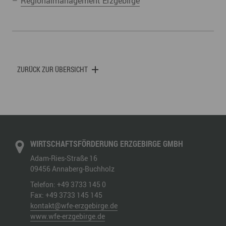
Regionalmanagement Erzgebirge
ZURÜCK ZUR ÜBERSICHT
WIRTSCHAFTSFÖRDERUNG ERZGEBIRGE GMBH
Adam-Ries-Straße 16
09456
Annaberg-Buchholz
Telefon:
+49 3733 145 0
Fax:
+49 3733 145 145
kontakt@wfe-erzgebirge.de
www.wfe-erzgebirge.de