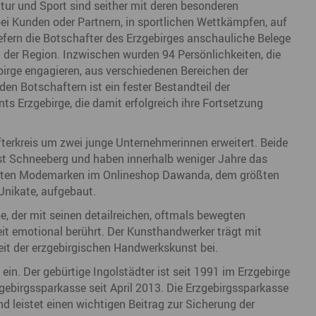
ltur und Sport sind seither mit deren besonderen
Marke ERZGEBIRGE
Wanderwege
Radrouten
Wegewarte
Wan
bei Kunden oder Partnern, in sportlichen Wettkämpfen, auf
t
efern die Botschafter des Erzgebirges anschauliche Belege
Strategie Erzgebirge - Gedacht. Gemacht.
Loipennetz
Loi
en der Region. Inzwischen wurden 94 Persönlichkeiten, die
birge engagieren, aus verschiedenen Bereichen der
n Botschaftern ist ein fester Bestandteil der
Erzgebirge, die damit erfolgreich ihre Fortsetzung
erkreis um zwei junge Unternehmerinnen erweitert. Beide
st Schneeberg und haben innerhalb weniger Jahre das
uften Modemarken im Onlineshop Dawanda, dem größten
Unikate, aufgebaut.
be, der mit seinen detailreichen, oftmals bewegten
t emotional berührt. Der Kunsthandwerker trägt mit
eit der erzgebirgischen Handwerkskunst bei.
in. Der gebürtige Ingolstädter ist seit 1991 im Erzgebirge
zgebirgssparkasse seit April 2013. Die Erzgebirgssparkasse
und leistet einen wichtigen Beitrag zur Sicherung der