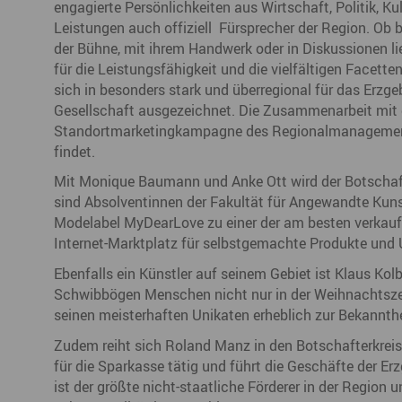
engagierte Persönlichkeiten aus Wirtschaft, Politik, Ku
Büro- & Gewerberäume mieten
Leistungen auch offiziell Fürsprecher der Region. Ob 
Gewerberäume mieten
Veranstaltungsmanagemen
der Bühne, mit ihrem Handwerk oder in Diskussionen li
Ausstellungsflächen mieten
für die Leistungsfähigkeit und die vielfältigen Facett
Ausstellungsflächen mieten
sich in besonders stark und überregional für das Erzge
Veranstaltungsmanagement
Gesellschaft ausgezeichnet. Die Zusammenarbeit mit de
Standortmarketingkampagne des Regionalmanagements 
findet.
Mit Monique Baumann und Anke Ott wird der Botschaft
sind Absolventinnen der Fakultät für Angewandte Kun
Modelabel MyDearLove zu einer der am besten verka
Internet-Marktplatz für selbstgemachte Produkte und 
Ebenfalls ein Künstler auf seinem Gebiet ist Klaus Kol
Schwibbögen Menschen nicht nur in der Weihnachtszei
seinen meisterhaften Unikaten erheblich zur Bekannth
Zudem reiht sich Roland Manz in den Botschafterkreis e
für die Sparkasse tätig und führt die Geschäfte der Er
ist der größte nicht-staatliche Förderer in der Region 