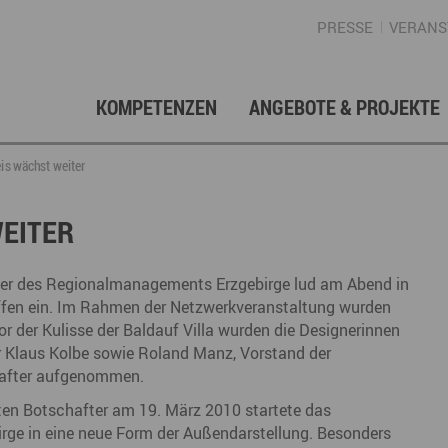
PRESSE
VERANS
KOMPETENZEN
ANGEBOTE & PROJEKTE
Gründung, Förderung & Investition
Projektarchiv
Berufs- & Studienorientierung
Presse
Gesellschafterstruktur
Inno
Regi
News
Enga
is wächst weiter
Fördermittelberatung
Angebote für Schüler
Angebote für Lehrer
Gewerbeflächen – Immobilien
Mar
EITER
Geschichte
Gründen im Erzgebirge
Angebote für Unternehmen
Investition
Regionale Koordination
Nachfolge
Str
cher des Regionalmanagements Erzgebirge lud am Abend in
Unternehmensdatenbank
Arbeitskreis Schule-Wirtschaft
effen ein. Im Rahmen der Netzwerkveranstaltung wurden
or der Kulisse der Baldauf Villa wurden die Designerinnen
Klaus Kolbe sowie Roland Manz, Vorstand der
chafter aufgenommen.
Regionalmarketing & -entwicklung
Touristische Infrastruktur
Tour
Ansp
sten Botschafter am 19. März 2010 startete das
ge in eine neue Form der Außendarstellung. Besonders