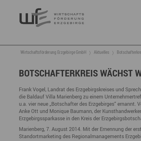
Berufsnachwuchs & Fachkräfte
aktuelle Angebote & Projekte
Wirtschaftsservice
Neuigkeiten
Ansprechpartner & Kontakt
Wirtschaftsförderung Erzgebirge GmbH
Aktuelles
Botschafterkre
Hier finden Sie unsere aktuellen Angebote und
Projekte
Partner vernetzen
Berufsnachwuchs & Fachkräfte
Talente integrieren
BOTSCHAFTERKREIS WÄCHST W
Veranstaltungen
DGE
Fachkräfte finden
Gründung, Förderung und Investition
Nachwuchs finden
Frank Vogel, Landrat des Erzgebirgskreises und Spre
Talente finden
Innovation- und Technologietransfer
Talente binden
die Baldauf Villa Marienberg zu einem Unternehmertr
u.a. vier neue „Botschafter des Erzgebirges“ ernannt. V
Anke Ott und Monique Baumann, der Kunsthandwerker 
Erzgebirgssparkasse in den Kreis der Erzgebirgsbots
Miet- und Veranstaltungsangebote
Gründer- & Dienstleistungszentrum (GDZ)
Marienberg, 7. August 2014. Mit der Ernennung der er
Annaberg
Standortmarketing des Regionalmanagements Erzgebir