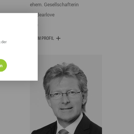
ehem. Gesellschafterin
mydearlove
Aue
ZUM PROFIL
 der
en