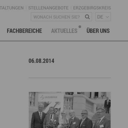
TALTUNGEN
STELLENANGEBOTE
ERZGEBIRGSKREIS
SPRACH
Wonach suchen Sie?
DE
FACHBEREICHE
AKTUELLES
ÜBER UNS
vation & Technologietransfer
onalmanagement Erzgebirge
letter
gement & Netzwerke
06.08.2014
ke ERZGEBIRGE
Strategie
uktur Regionalmanagement
istische Infrastruktur & Wegenetz
rechpartner & Kontakt