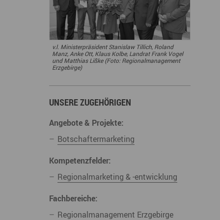
derwege
Radrouten
Wegewarte
pennetz
v.l. Ministerpräsident Stanislaw Tillich, Roland
Manz, Anke Ott, Klaus Kolbe, Landrat Frank Vogel
und Matthias Lißke (Foto: Regionalmanagement
Erzgebirge)
UNSERE ZUGEHÖRIGEN
Angebote & Projekte:
Botschaftermarketing
Kompetenzfelder:
Regionalmarketing & -entwicklung
Fachbereiche:
Regionalmanagement Erzgebirge