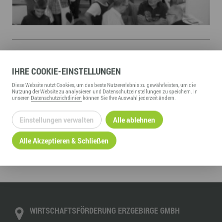
LINKS
Hallenplan und Ausstellerheft zum Download
IHRE
COOKIE
-EINSTELLUNGEN
Diese
Website
nutzt Cookies, um das beste Nutzererlebnis zu gewährleisten, um die
Nutzung der
Website
zu analysieren und Datenschutzeinstellungen zu speichern. In
unseren
Datenschutzrichtlinien
können Sie Ihre Auswahl jederzeit ändern.
Einstellungen verwalten
Alle ablehnen
ZURÜCK ZUR ÜBERSICHT
Alle Akzeptieren & Schließen
WIRTSCHAFTSFÖRDERUNG ERZGEBIRGE GMBH