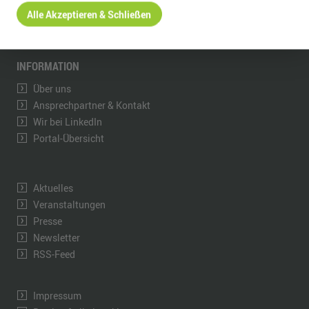
Alle Akzeptieren & Schließen
kontakt@wfe-erzgebirge.de
www.wfe-erzgebirge.de
INFORMATION
Über uns
Ansprechpartner & Kontakt
Wir bei LinkedIn
Portal-Übersicht
Aktuelles
Veranstaltungen
Presse
Newsletter
RSS-Feed
Impressum