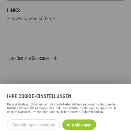
LINKS
www.cap-oelsnitz.de
ZURÜCK ZUR ÜBERSICHT
IHRE
COOKIE
-EINSTELLUNGEN
WIRTSCHAFTSFÖRDERUNG ERZGEBIRGE GMBH
Diese
Website
nutzt Cookies, um das beste Nutzererlebnis zu gewährleisten, um die
Nutzung der
Website
zu analysieren und Datenschutzeinstellungen zu speichern. In
Adam-Ries-Straße 16
unseren
Datenschutzrichtlinien
können Sie Ihre Auswahl jederzeit ändern.
09456
Annaberg-Buchholz
Einstellungen verwalten
Alle ablehnen
Telefon:
+49 3733 145 0
Fax:
+49 3733 145 145