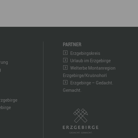
PARTNER
Erzgebirgskreis
Urlaub im Erzgebirge
ärung
Welterbe Montanregion
g
Erzgebirge/Krušnohoří
Erzgebirge – Gedacht.
Gemacht.
rzgebirge
ebirge