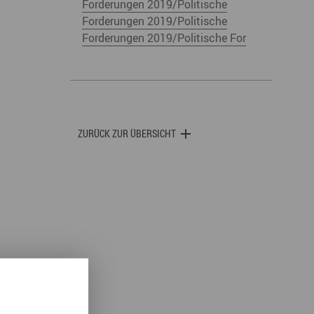
Forderungen 2019/Politische
derwege
Radrouten
Wegewarte
Forderungen 2019/Politische
Forderungen 2019/Politische For
pennetz
ZURÜCK ZUR ÜBERSICHT