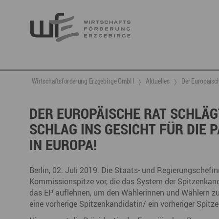
Berufsnachwuchs & Fachkräfte
aktuelle Angebote & Projekte
Wirtschaftsservice
Neuigkeiten
Ansprechpartner & Kontakt
Wirtschaftsförderung Erzgebirge GmbH
Aktuelles
Der Europäisch
Hier finden Sie unsere aktuellen Angebote und
Projekte
Partner vernetzen
Berufsnachwuchs & Fachkräfte
Talente integrieren
DER EUROPÄISCHE RAT SCHLÄG
SCHLAG INS GESICHT FÜR DIE
Veranstaltungen
DGE
Fachkräfte finden
Gründung, Förderung und Investition
Nachwuchs finden
IN EUROPA!
Talente finden
Innovation- und Technologietransfer
Talente binden
Berlin, 02. Juli 2019. Die Staats- und Regierungschef
Kommissionspitze vor, die das System der Spitzenkand
das EP auflehnen, um den Wählerinnen und Wählern zu 
Miet- und Veranstaltungsangebote
Gründer- & Dienstleistungszentrum (GDZ)
eine vorherige Spitzenkandidatin/ ein vorheriger Spi
Annaberg