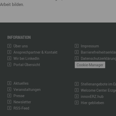
Arbeit bilden.
INFORMATION
Über uns
Impressum
Ansprechpartner & Kontakt
Barrierefreiheitserkl
Wir bei LinkedIn
Datenschutzerklärun
Portal-Übersicht
Cookie-Manager
Aktuelles
Stellenangebote im E
Veranstaltungen
Welcome Center Erzg
Presse
innovERZ.hub
Newsletter
Hier geblieben
RSS-Feed