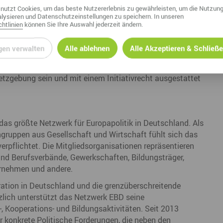
nutzt Cookies, um das beste Nutzererlebnis zu gewährleisten, um die Nutzung
em beschließen.
lysieren und Datenschutzeinstellungen zu speichern. In unseren
htlinien
können Sie Ihre Auswahl jederzeit ändern.
äischer Parteien muss gefördert werden.
gen verwalten
Alle ablehnen
Alle Akzeptieren & Schließ
pitzenkandidaturen zusätzlich zu legitimieren.
rgerinnen und Bürgern direkt legitimierte EU-Organ muss
tzgebung sein und mit einem Initiativrecht ausgestattet
as größte Netzwerk für Europapolitik in Deutschland. Als
gruppen aus Gesellschaft und Wirtschaft fühlt sich das
rpflichtet. Die Mitgliedsorganisationen repräsentieren
und Berufsverbände, Gewerkschaften, Bildungsträger,
ternehmen und andere.
ation in Deutschland und die grenzüberschreitende
zlich unterstützt das Netzwerk EBD seine
, Kooperations- und Bildungsaktivitäten. Seit 2013
r konkrete Politische Forderungen, die neben den