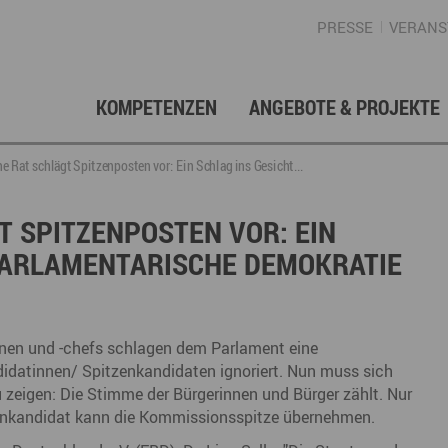
PRESSE
VERANS
KOMPETENZEN
ANGEBOTE & PROJEKTE
Gründung, Förderung & Investition
Projektarchiv
Berufs- & Studienorientierung
Presse
Gesellschafterstruktur
Inno
Regi
News
Enga
e Rat schlägt Spitzenposten vor: Ein Schlag ins Gesicht...
Fördermittelberatung
Angebote für Schüler
Angebote für Lehrer
Gewerbeflächen – Immobilien
Mar
T SPITZENPOSTEN VOR: EIN
 PARLAMENTARISCHE DEMOKRATIE
Geschichte
Gründen im Erzgebirge
Angebote für Unternehmen
Investition
Regionale Koordination
Nachfolge
Str
Unternehmensdatenbank
Arbeitskreis Schule-Wirtschaft
innen und -chefs schlagen dem Parlament eine
idatinnen/ Spitzenkandidaten ignoriert. Nun muss sich
zeigen: Die Stimme der Bürgerinnen und Bürger zählt. Nur
Regionalmarketing & -entwicklung
Touristische Infrastruktur
Tour
Ansp
tzenkandidat kann die Kommissionsspitze übernehmen.