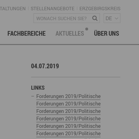
TALTUNGEN
STELLENANGEBOTE
ERZGEBIRGSKREIS
SPRACH
Wonach suchen Sie?
DE
FACHBEREICHE
AKTUELLES
ÜBER UNS
vation & Technologietransfer
onalmanagement Erzgebirge
letter
gement & Netzwerke
04.07.2019
ke ERZGEBIRGE
Strategie
uktur Regionalmanagement
LINKS
Forderungen 2019/Politische
Forderungen 2019/Politische
Forderungen 2019/Politische
Forderungen 2019/Politische
istische Infrastruktur & Wegenetz
rechpartner & Kontakt
Forderungen 2019/Politische
Forderungen 2019/Politische