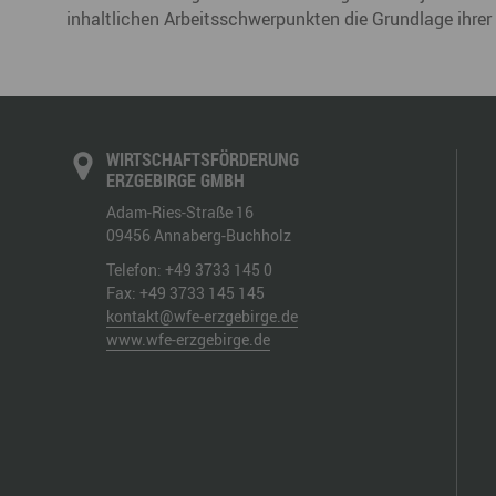
inhaltlichen Arbeitsschwerpunkten die Grundlage ihrer 
WIRTSCHAFTSFÖRDERUNG
ERZGEBIRGE GMBH
Adam-Ries-Straße 16
09456
Annaberg-Buchholz
Telefon:
+49 3733 145 0
Fax:
+49 3733 145 145
kontakt@wfe-erzgebirge.de
www.wfe-erzgebirge.de