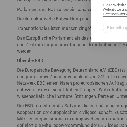
Diese
Website
Parlament und Rat sollen ein kohärentes EU-Wahlsyst
Website
zu ana
Datenschutzric
Die demokratische Entwicklung und Verfasstheit europ
Einstellun
Transnationale Listen müssen eingeführt werden, um S
Das Europäische Parlament als das einzige von den Bü
das Zentrum für parlamentarische demokratische Gese
werden.
Über die EBD
Die Europäische Bewegung Deutschland e.V. (EBD) ist d
überparteilicher Zusammenschluss von 249 Interessen
Netzwerk EBD einem klaren pro-europäischen Auftrag ve
nahezu alle gesellschaftlichen Gruppen: Wirtschafts- 
wissenschaftliche Institute, Stiftungen, Parteien, Un
Die EBD fördert gemäß Satzung die europäische Integr
Kooperation der europäischen Zivilgesellschaft. Zusät
Mitgliedsorganisationen in europäischen Informations-
definiert die Mitgliederversammlung der EBD jedes Jah