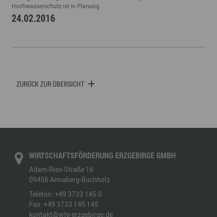
Hochwasserschutz ist in Planung.
24.02.2016
ZURÜCK ZUR ÜBERSICHT
WIRTSCHAFTSFÖRDERUNG ERZGEBIRGE GMBH
Adam-Ries-Straße 16
09456
Annaberg-Buchholz
Telefon:
+49 3733 145 0
Fax:
+49 3733 145 145
kontakt@wfe-erzgebirge.de