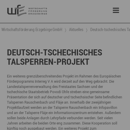
Wirtschaftsförderung Erzgebirge GmbH
Aktuelles
Deutsch-tschechisches Ta
DEUTSCH-TSCHECHISCHES
TALSPERREN-PROJEKT
Ein weiteres grenzüberschreitendes Projekt im Rahmen des Europäischen
Förderpogramms Interreg V A wird derzeit auf den Weg gebracht. Die
Landestalsperrenverwaltung des Freistaates Sachsen und der
tschechische Staatsbetrieb Povodí Ohře streben eine gemeinsame
Präsentation der sich auf deutscher und tschechsischer Seite befindlichen
Talsperren Rauschenbach und Fláje an. Innerhalb der zweijährigen
Projektlaufzeit werden an der Talsperre Rauschenbach ein Infopavillon
und an der Talsperre Fláje ein Informationszentrum entstehen. Außerdem
sollen beide Anlagen durch Lehrpfade verbunden werden. Seit vielen
Jahren arbeiten die beiden Orte eng zusammen. Diese Kooperation soll
künftig noch ausgebaut werden. Ein weiteres Projekt zum