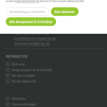
unseren
Datenschutzrichtlinien
können Sie Ihre Auswahl jederzeit ändern.
WIRTSCHAFTSFÖRDERUNG ERZGEBIRGE GMBH
Einstellungen verwalten
Alle ablehnen
Adam-Ries-Straße 16
09456
Annaberg-Buchholz
Alle Akzeptieren & Schließen
Telefon:
+49 3733 145 0
Fax:
+49 3733 145 145
kontakt@wfe-erzgebirge.de
www.wfe-erzgebirge.de
INFORMATION
Über uns
Ansprechpartner & Kontakt
Wir bei LinkedIn
Portal-Übersicht
Aktuelles
Veranstaltungen