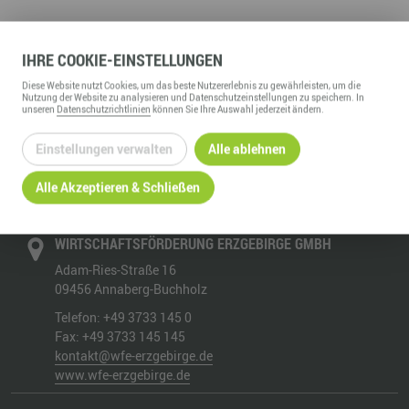
IHRE
COOKIE
-EINSTELLUNGEN
Diese
Website
nutzt Cookies, um das beste Nutzererlebnis zu gewährleisten, um die
Nutzung der
Website
zu analysieren und Datenschutzeinstellungen zu speichern. In
ZURÜCK ZUR ÜBERSICHT
unseren
Datenschutzrichtlinien
können Sie Ihre Auswahl jederzeit ändern.
Einstellungen verwalten
Alle ablehnen
Alle Akzeptieren & Schließen
WIRTSCHAFTSFÖRDERUNG ERZGEBIRGE GMBH
Adam-Ries-Straße 16
09456
Annaberg-Buchholz
Telefon:
+49 3733 145 0
Fax:
+49 3733 145 145
kontakt@wfe-erzgebirge.de
www.wfe-erzgebirge.de