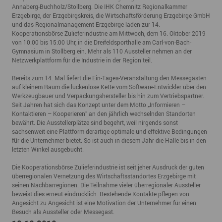
Annaberg-Buchholz/Stollberg. Die IHK Chemnitz Regionalkammer
Erzgebirge, der Erzgebirgskreis, die Wirtschaftsförderung Erzgebirge GmbH
und das Regionalmanagement Erzgebirge laden zur 14.
Kooperationsbörse Zulieferindustrie am Mittwoch, dem 16. Oktober 2019
von 10:00 bis 15:00 Uhr, in die Dreifeldsporthalle am Carl-von-Bach-
Gymnasium in Stollberg ein. Mehr als 110 Aussteller nehmen an der
Netzwerkplattform für die Industrie in der Region teil.
Bereits zum 14. Mal liefert die Ein-Tages-Veranstaltung den Messegästen
auf kleinem Raum die lückenlose Kette vom Software-Entwickler über den
Werkzeugbauer und Verpackungshersteller bis hin zum Vertriebspartner.
Seit Jahren hat sich das Konzept unter dem Motto „Informieren –
Kontaktieren – Kooperieren“ an den jährlich wechselnden Standorten
bewährt. Die Ausstellerplätze sind begehrt, weil nirgends sonst
sachsenweit eine Plattform derartige optimale und effektive Bedingungen
für die Unternehmer bietet. So ist auch in diesem Jahr die Halle bis in den
letzten Winkel ausgebucht.
Die Kooperationsbörse Zulieferindustrie ist seit jeher Ausdruck der guten
überregionalen Vernetzung des Wirtschaftsstandortes Erzgebirge mit
seinen Nachbarregionen. Die Teilnahme vieler überregionaler Aussteller
beweist dies erneut eindrücklich. Bestehende Kontakte pflegen von
Angesicht zu Angesicht ist eine Motivation der Unternehmer für einen
Besuch als Aussteller oder Messegast.