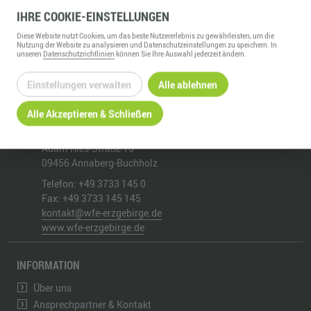
IHRE
COOKIE
-EINSTELLUNGEN
ZURÜCK ZUR ÜBERSICHT
Diese
Website
nutzt Cookies, um das beste Nutzererlebnis zu gewährleisten, um die
Nutzung der
Website
zu analysieren und Datenschutzeinstellungen zu speichern. In
unseren
Datenschutzrichtlinien
können Sie Ihre Auswahl jederzeit ändern.
Einstellungen verwalten
Alle ablehnen
Alle Akzeptieren & Schließen
WIRTSCHAFTSFÖRDERUNG ERZGEBIRGE GMBH
Adam-Ries-Straße 16
09456
Annaberg-Buchholz
Telefon:
+49 3733 145 0
Fax:
+49 3733 145 145
kontakt@wfe-erzgebirge.de
www.wfe-erzgebirge.de
INFORMATION
Über uns
Ansprechpartner & Kontakt