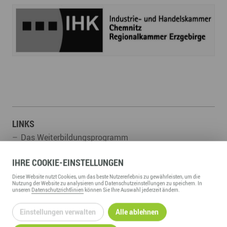
LINKS
Das Weiterbildungsprogramm
IHRE
COOKIE
-EINSTELLUNGEN
UNSERE ZUGEHÖRIGEN
Diese
Website
nutzt Cookies, um das beste Nutzererlebnis zu gewährleisten, um die
Nutzung der
Website
zu analysieren und Datenschutzeinstellungen zu speichern. In
unseren
Datenschutzrichtlinien
können Sie Ihre Auswahl jederzeit ändern.
Kompetenzfelder:
Gründung, Förderung & Investition
Einstellungen verwalten
Alle ablehnen