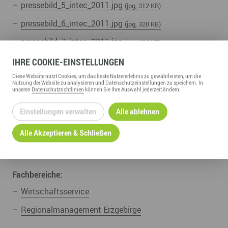
pressebild_5_intec_2011.jpg
(jpg, 312 KB)
pressebild_6_intec_2011.jpg
(jpg, 320 KB)
pressebild_7_intec_2011.jpg
(jpg, 426 KB)
pressebild_8_intec_2011.jpg
IHRE
COOKIE
-EINSTELLUNGEN
(jpg, 296 KB)
Diese
Website
nutzt Cookies, um das beste Nutzererlebnis zu gewährleisten, um die
Nutzung der
Website
zu analysieren und Datenschutzeinstellungen zu speichern. In
unseren
Datenschutzrichtlinien
können Sie Ihre Auswahl jederzeit ändern.
UNSERE ZUGEHÖRIGEN
Einstellungen verwalten
Alle ablehnen
Kompetenzfelder:
Alle Akzeptieren & Schließen
Gründung, Förderung & Investition
Regionalmarketing & -entwicklung
Fachbereiche:
Wirtschaftsservice
Regionalmanagement Erzgebirge