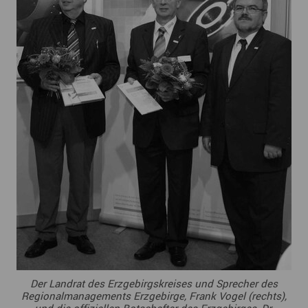
Der Landrat des Erzgebirgskreises und Sprecher des
Regionalmanagements Erzgebirge, Frank Vogel (rechts),