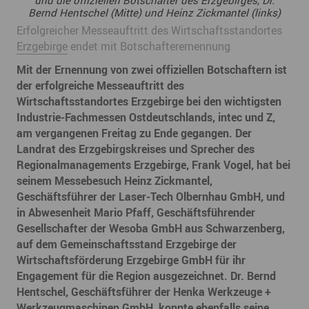
und die offiziellen Botschafter des Erzgebirges, Dr.
Bernd Hentschel (Mitte) und Heinz Zickmantel (links)
Erfolgreicher Messeauftritt des Wirtschaftsstandortes
Erzgebirge
endet mit Botschafterernennung
Mit der Ernennung von zwei offiziellen Botschaftern ist
der erfolgreiche Messeauftritt des
Wirtschaftsstandortes Erzgebirge bei den wichtigsten
Industrie-Fachmessen Ostdeutschlands, intec und Z,
am vergangenen Freitag zu Ende gegangen. Der
Landrat des Erzgebirgskreises und Sprecher des
Regionalmanagements Erzgebirge, Frank Vogel, hat bei
seinem Messebesuch Heinz Zickmantel,
Geschäftsführer der Laser-Tech Olbernhau GmbH, und
in Abwesenheit Mario Pfaff, Geschäftsführender
Gesellschafter der Wesoba GmbH aus Schwarzenberg,
auf dem Gemeinschaftsstand Erzgebirge der
Wirtschaftsförderung Erzgebirge GmbH für ihr
Engagement für die Region ausgezeichnet. Dr. Bernd
Hentschel, Geschäftsführer der Henka Werkzeuge +
Werkzeugmaschinen GmbH, konnte ebenfalls seine