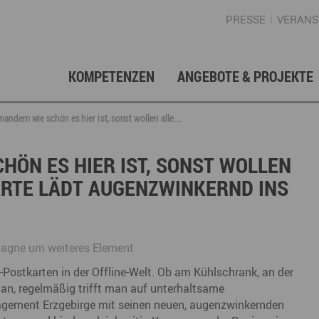
PRESSE
VERANS
KOMPETENZEN
ANGEBOTE & PROJEKTE
Gründung, Förderung & Investition
Projektarchiv
Berufs- & Studienorientierung
Presse
Gesellschafterstruktur
Inno
Regi
News
Enga
mandem wie schön es hier ist, sonst wollen alle...
Fördermittelberatung
Angebote für Schüler
Angebote für Lehrer
Gewerbeflächen – Immobilien
Mar
CHÖN ES HIER IST, SONST WOLLEN
KARTE LÄDT AUGENZWINKERND INS
Geschichte
Gründen im Erzgebirge
Angebote für Unternehmen
Investition
Regionale Koordination
Nachfolge
Str
Unternehmensdatenbank
Arbeitskreis Schule-Wirtschaft
agne um weiteres Element
-Postkarten in der Offline-Welt. Ob am Kühlschrank, an der
an, regelmäßig trifft man auf unterhaltsame
Regionalmarketing & -entwicklung
Touristische Infrastruktur
Tour
Ansp
agement Erzgebirge mit seinen neuen, augenzwinkernden