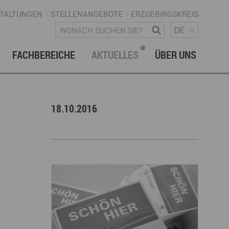
TALTUNGEN
STELLENANGEBOTE
ERZGEBIRGSKREIS
SPRACH
Wonach suchen Sie?
DE
FACHBEREICHE
AKTUELLES
ÜBER UNS
vation & Technologietransfer
onalmanagement Erzgebirge
letter
gement & Netzwerke
18.10.2016
ke ERZGEBIRGE
Strategie
uktur Regionalmanagement
istische Infrastruktur & Wegenetz
rechpartner & Kontakt