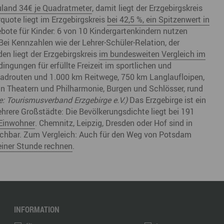
land 34€ je Quadratmeter
, damit liegt der Erzgebirgskreis
quote liegt im Erzgebirgskreis
bei 42,5 %, ein Spitzenwert in
ote für Kinder: 6 von 10 Kindergartenkindern nutzen
ei Kennzahlen wie der Lehrer-Schüler-Relation, der
en liegt der Erzgebirgskreis
im bundesweiten Vergleich im
ngungen für erfüllte Freizeit im sportlichen und
Radrouten und 1.000 km Reitwege, 750 km Langlaufloipen,
in Theatern und Philharmonie, Burgen und Schlösser, rund
e: Tourismusverband Erzgebirge e.V.)
Das Erzgebirge ist ein
hrere Großstädte: Die Bevölkerungsdichte liegt bei 191
 Einwohner
. Chemnitz, Leipzig, Dresden oder Hof sind in
reichbar. Zum Vergleich: Auch für den Weg von Potsdam
einer Stunde rechnen
.
INFORMATION