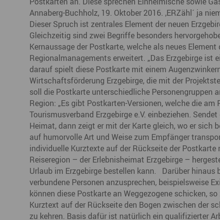
Postkarten an. Diese sprechen Einheimische sowie Gä
Büro- & Gewerberäume mieten
Annaberg-Buchholz, 19. Oktober 2016. ‚ERZähl´ ja niema
Gewerberäume mieten
Veranstaltungsmanagemen
Dieser Spruch ist zentrales Element der neuen Erzgeb
Ausstellungsflächen mieten
Gleichzeitig sind zwei Begriffe besonders hervorgehob
Ausstellungsflächen mieten
Kernaussage der Postkarte, welche als neues Eleme
Veranstaltungsmanagement
Regionalmanagements erweitert. „Das Erzgebirge ist 
darauf spielt diese Postkarte mit einem Augenzwinkern 
Wirtschaftsförderung Erzgebirge, die mit der Projekt
soll die Postkarte unterschiedliche Personengruppen a
Region: „Es gibt Postkarten-Versionen, welche die 
Tourismusverband Erzgebirge e.V. einbeziehen. Sendet 
Heimat, dann zeigt er mit der Karte gleich, wo er sich b
auf humorvolle Art und Weise zum Empfänger transporti
individuelle Kurztexte auf der Rückseite der Postkart
Reiseregion – der Erlebnisheimat Erzgebirge – hergeste
Urlaub im Erzgebirge bestellen kann. Darüber hinaus b
verbundene Personen anzusprechen, beispielsweise Exi
können diese Postkarte an Weggezogene schicken, so zu
Kurztext auf der Rückseite den Bogen zwischen der sch
zu kehren. Basis dafür ist natürlich ein qualifizierter 