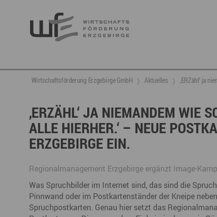
Berufsnachwuchs & Fachkräfte
aktuelle Angebote & Projekte
Wirtschaftsservice
Neuigkeiten
Ansprechpartner & Kontakt
Wirtschaftsförderung Erzgebirge GmbH
Aktuelles
‚ERZähl‘ ja nie
Hier finden Sie unsere aktuellen Angebote und
Projekte
Partner vernetzen
Berufsnachwuchs & Fachkräfte
Talente integrieren
‚ERZÄHL‘ JA NIEMANDEM WIE S
ALLE HIERHER.‘ – NEUE POST
Veranstaltungen
DGE
Fachkräfte finden
Gründung, Förderung und Investition
Nachwuchs finden
ERZGEBIRGE EIN.
Talente finden
Innovation- und Technologietransfer
Talente binden
Regionalmanagement Erzgebirge ergänzt Image-Kamp
Was Spruchbilder im Internet sind, das sind die Spruch
Pinnwand oder im Postkartenständer der Kneipe neben
Miet- und Veranstaltungsangebote
Gründer- & Dienstleistungszentrum (GDZ)
Spruchpostkarten. Genau hier setzt das Regionalman
Annaberg