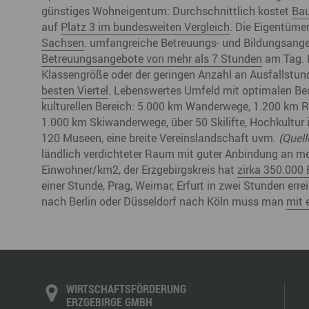
günstiges Wohneigentum: Durchschnittlich kostet
Bau
auf
Platz 3 im bundesweiten Vergleich
. Die Eigentümer
Sachsen
. umfangreiche Betreuungs- und Bildungsangeb
Betreuungsangebote von mehr als 7 Stunden
am Tag. B
Klassengröße oder der geringen Anzahl an Ausfallstund
besten Viertel
. Lebenswertes Umfeld mit optimalen Bedi
kulturellen Bereich: 5.000 km Wanderwege, 1.200 km 
1.000 km Skiwanderwege, über 50 Skilifte, Hochkultur 
120 Museen, eine breite Vereinslandschaft uvm.
(Quell
ländlich verdichteter Raum mit guter Anbindung an me
Einwohner/km2, der Erzgebirgskreis hat
zirka 350.000
einer Stunde, Prag, Weimar, Erfurt in zwei Stunden er
nach Berlin oder Düsseldorf nach Köln muss man
mit 
WIRTSCHAFTSFÖRDERUNG
ERZGEBIRGE GMBH