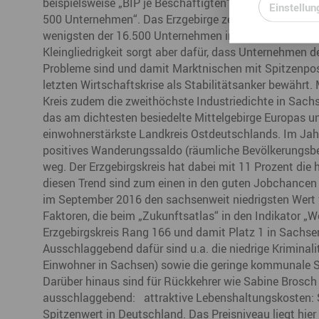
beispielsweise „BIP je Beschäftigten“, „FuE-Personal in
Einstellun
500 Unternehmen“. Das Erzgebirge zeichnet sich hingeg
wenigsten der 16.500 Unternehmen im Erzgebirgskreis 
Kleingliedrigkeit sorgt aber dafür, dass Unternehmen 
Probleme sind und damit Marktnischen mit Spitzenposit
letzten Wirtschaftskrise als Stabilitätsanker bewährt.
Kreis zudem die zweithöchste Industriedichte in Sach
das am dichtesten besiedelte Mittelgebirge Europas un
einwohnerstärkste Landkreis Ostdeutschlands. Im Jahr 
positives Wanderungssaldo (räumliche Bevölkerungsb
weg. Der Erzgebirgskreis hat dabei mit 11 Prozent di
diesen Trend sind zum einen in den guten Jobchancen i
im September 2016 den sachsenweit niedrigsten Wert v
Faktoren, die beim „Zukunftsatlas“ in den Indikator „W
Erzgebirgskreis Rang 166 und damit Platz 1 in Sachse
Ausschlaggebend dafür sind u.a. die niedrige Kriminali
Einwohner in Sachsen) sowie die geringe kommunale Sc
Darüber hinaus sind für Rückkehrer wie Sabine Brosch
ausschlaggebend: attraktive Lebenshaltungskosten: 
Spitzenwert in Deutschland. Das Preisniveau liegt hie