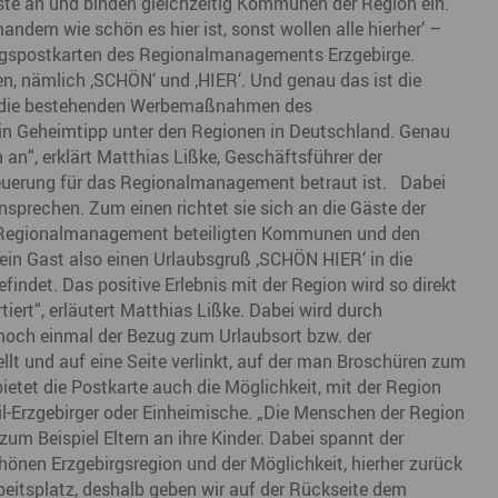
ste an und binden gleichzeitig Kommunen der Region ein.
Marke ERZGEBIRGE
Wanderwege
Radrouten
Wegewarte
Wan
ndem wie schön es hier ist, sonst wollen alle hierher‘ –
t
irgspostkarten des Regionalmanagements Erzgebirge.
Strategie Erzgebirge - Gedacht. Gemacht.
Loipennetz
Loi
en, nämlich ‚SCHÖN‘ und ‚HIER‘. Und genau das ist die
nt die bestehenden Werbemaßnahmen des
ein Geheimtipp unter den Regionen in Deutschland. Genau
an“, erklärt Matthias Lißke, Geschäftsführer der
steuerung für das Regionalmanagement betraut ist. Dabei
nsprechen. Zum einen richtet sie sich an die Gäste der
am Regionalmanagement beteiligten Kommunen und den
ein Gast also einen Urlaubsgruß ‚SCHÖN HIER‘ in die
efindet. Das positive Erlebnis mit der Region wird so direkt
ert“, erläutert Matthias Lißke. Dabei wird durch
e noch einmal der Bezug zum Urlaubsort bzw. der
llt und auf eine Seite verlinkt, auf der man Broschüren zum
ietet die Postkarte auch die Möglichkeit, mit der Region
l-Erzgebirger oder Einheimische. „Die Menschen der Region
m Beispiel Eltern an ihre Kinder. Dabei spannt der
önen Erzgebirgsregion und der Möglichkeit, hierher zurück
Arbeitsplatz, deshalb geben wir auf der Rückseite dem