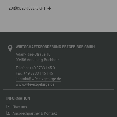
ZURÜCK ZUR ÜBERSICHT
WIRTSCHAFTSFÖRDERUNG ERZGEBIRGE GMBH
Adam-Ries-Straße 16
09456
Annaberg-Buchholz
Telefon:
+49 3733 145 0
Fax:
+49 3733 145 145
kontakt@wfe-erzgebirge.de
www.wfe-erzgebirge.de
INFORMATION
Über uns
Ansprechpartner & Kontakt