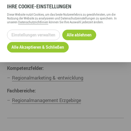
besonderer Dank gilt zudem den zahlreichen Partnern,
IHRE
COOKIE
-EINSTELLUNGEN
die das Projekt durch z.B. Bereitstellung von Fotos aus
Diese
Website
nutzt Cookies, um das beste Nutzererlebnis zu gewährleisten, um die
der Region unterstützt und so die bunte Vielfalt des
Nutzung der
Website
zu analysieren und Datenschutzeinstellungen zu speichern. In
unseren
Datenschutzrichtlinien
können Sie Ihre Auswahl jederzeit ändern.
Erzgebirges sichtbar gemacht haben“, so Schalling.
08.08.2018
Einstellungen verwalten
Alle ablehnen
Alle Akzeptieren & Schließen
UNSERE ZUGEHÖRIGEN
Kompetenzfelder:
Regionalmarketing & -entwicklung
Fachbereiche:
Regionalmanagement Erzgebirge