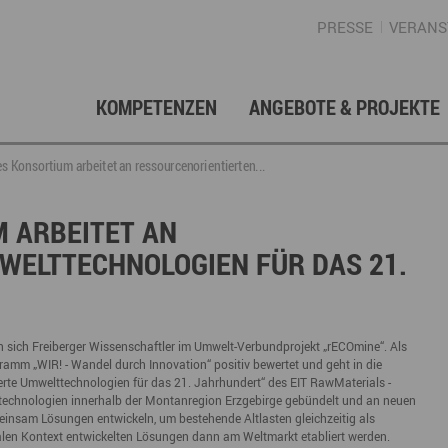
PRESSE
VERANS
KOMPETENZEN
ANGEBOTE & PROJEKTE
Gründung, Förderung & Investition
Projektarchiv
Berufs- & Studienorientierung
Presse
Gesellschafterstruktur
Inno
Regi
News
Enga
s Konsortium arbeitet an ressourcenorientierten...
Fördermittelberatung
Angebote für Schüler
Angebote für Lehrer
Gewerbeflächen – Immobilien
Mar
 ARBEITET AN
WELTTECHNOLOGIEN FÜR DAS 21.
Geschichte
Gründen im Erzgebirge
Angebote für Unternehmen
Investition
Regionale Koordination
Nachfolge
Str
Unternehmensdatenbank
Arbeitskreis Schule-Wirtschaft
n sich Freiberger Wissenschaftler im Umwelt-Verbundprojekt „rECOmine“. Als
m „WIR! - Wandel durch Innovation“ positiv bewertet und geht in die
erte Umwelttechnologien für das 21. Jahrhundert“ des EIT RawMaterials -
ttechnologien innerhalb der Montanregion Erzgebirge gebündelt und an neuen
Regionalmarketing & -entwicklung
Touristische Infrastruktur
Tour
Ansp
einsam Lösungen entwickeln, um bestehende Altlasten gleichzeitig als
nalen Kontext entwickelten Lösungen dann am Weltmarkt etabliert werden.