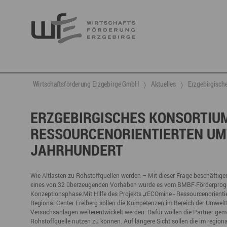
Berufsnachwuchs & Fachkräfte
aktuelle Angebote & Projekte
Wirtschaftsservice
Neuigkeiten
Ansprechpartner & Kontakt
Wirtschaftsförderung Erzgebirge GmbH
Aktuelles
Erzgebirgische
Hier finden Sie unsere aktuellen Angebote und
Projekte
Partner vernetzen
Berufsnachwuchs & Fachkräfte
Talente integrieren
ERZGEBIRGISCHES KONSORTIUM
RESSOURCENORIENTIERTEN UM
Veranstaltungen
DGE
Fachkräfte finden
Gründung, Förderung und Investition
Nachwuchs finden
JAHRHUNDERT
Talente finden
Innovation- und Technologietransfer
Talente binden
Wie Altlasten zu Rohstoffquellen werden – Mit dieser Frage beschäftige
eines von 32 überzeugenden Vorhaben wurde es vom BMBF-Förderprogram
Konzeptionsphase.Mit Hilfe des Projekts „rECOmine - Ressourcenorienti
Regional Center Freiberg sollen die Kompetenzen im Bereich der Umwel
Miet- und Veranstaltungsangebote
Gründer- & Dienstleistungszentrum (GDZ)
Versuchsanlagen weiterentwickelt werden. Dafür wollen die Partner gem
Annaberg
Rohstoffquelle nutzen zu können. Auf längere Sicht sollen die im regio