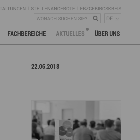
TALTUNGEN
STELLENANGEBOTE
ERZGEBIRGSKREIS
SPRACH
Wonach suchen Sie?
DE
FACHBEREICHE
AKTUELLES
ÜBER UNS
vation & Technologietransfer
onalmanagement Erzgebirge
letter
gement & Netzwerke
22.06.2018
ke ERZGEBIRGE
Strategie
uktur Regionalmanagement
istische Infrastruktur & Wegenetz
rechpartner & Kontakt