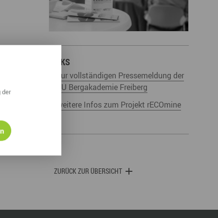
derwege
Radrouten
Wegewarte
pennetz
LINKS
zur vollständigen Pressemeldung der
TU Bergakademie Freiberg
 der
weitere Infos zum Projekt rECOmine
en
ZURÜCK ZUR ÜBERSICHT