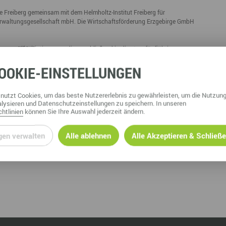
Marke ERZGEBIRGE
Wanderwege
Radrouten
Wegewarte
Wan
 Freiberg gemeinsam mit dem Helmholtz-Institut Freiberg für
t
rwaltungsgesellschaft mbH. Die Wirtschaftsförderung Erzgebirge GmbH
Strategie Erzgebirge - Gedacht. Gemacht.
Loipennetz
Loi
 zwölf Initiativen aus, die anschließend in die etwa fünfjährige
t starten dürfen.
OOKIE
-EINSTELLUNGEN
nutzt Cookies, um das beste Nutzererlebnis zu gewährleisten, um die Nutzung
lysieren und Datenschutzeinstellungen zu speichern. In unseren
htlinien
können Sie Ihre Auswahl jederzeit ändern.
gen verwalten
Alle ablehnen
Alle Akzeptieren & Schließ