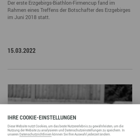
Der erste Erzgebirgs-Biathlon-Firmencup fand im
Rahmen eines Treffens der Botschafter des Erzgebirges
im Juni 2018 statt.
15.03.2022
IHRE
COOKIE
-EINSTELLUNGEN
Diese
Website
nutzt Cookies, um das beste Nutzererlebnis zu gewährleisten, um die
Nutzung der
Website
zu analysieren und Datenschutzeinstellungen zu speichern. In
unseren
Datenschutzrichtlinien
können Sie Ihre Auswahl jederzeit ändern.