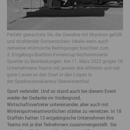
Perfekt gewachste Ski, die Gewehre mit Munition gefüllt
und strahlender Sonnenschein: Ideale wenn auch
zeitweise stürmische Bedingungen brachten zum
3. Erzgebirgs-Biathlon-Firmencup hochmotivierte
Sportler zu Bestleistungen. Am 11. März 2022 gingen 18
Unternehmens-Teams mit jeweils drei Athleten und viel
guter Laune an den Start in den Loipen in
der Sparkassenskiarena Oberwiesenthal.
Sport verbindet. Und so stand auch bei diesem Event
wieder der Gedanke im Vordergrund,
Wirtschaftsvertreter untereinander, aber auch mit
Wintersportverantwortlichen stärker zu vernetzen. In 18
Staffeln hatten 13 erzgebirgische Unternehmen ihre
Teams mit je drei Teilnehmern zusammengestellt. Sie