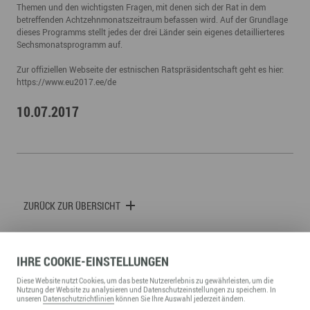
Themen und den wichtigsten Fragen, mit denen sich der Rat in dem
betreffenden Achtzehnmonatszeitraum befassen wird. Auf der Grundlage
dieses Programms stellt jedes der drei Länder sein eigenes detaillierteres
Sechsmonatsprogramm auf.
Zur offiziellen Webseite der estnischen Ratspräsidentschaft geht es hier:
https://www.eu2017.ee/de
10.07.2017
ZURÜCK ZUR ÜBERSICHT
IHRE
COOKIE
-EINSTELLUNGEN
Diese
Website
nutzt Cookies, um das beste Nutzererlebnis zu gewährleisten, um die
Nutzung der
Website
zu analysieren und Datenschutzeinstellungen zu speichern. In
unseren
Datenschutzrichtlinien
können Sie Ihre Auswahl jederzeit ändern.
WIRTSCHAFTSFÖRDERUNG ERZGEBIRGE GMBH