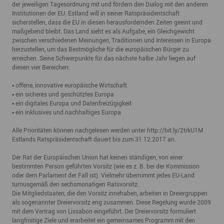
der jeweiligen Tagesordnung mit und fördern den Dialog mit den anderen
Institutionen der EU. Estland will in seiner Ratspräsidentschaft
sicherstellen, dass die EU in diesen herausfordernden Zeiten geeint und
maßgebend bleibt. Das Land sieht es als Aufgabe, ein Gleichgewicht
zwischen verschiedenen Meinungen, Traditionen und Interessen in Europa
herzustellen, um das Bestmögliche für die europäischen Bürger zu
erreichen. Seine Schwerpunkte für das nächste halbe Jahr liegen auf
diesen vier Bereichen:
▪ offene, innovative europäische Wirtschaft
▪ ein sicheres und geschütztes Europa
▪ ein digitales Europa und Datenfreizügigkeit
▪ ein inklusives und nachhaltiges Europa
Alle Prioritäten können nachgelesen werden unter
http://bit.ly/2trkU1M
Estlands Ratspräsidentschaft dauert bis zum 31.12.2017 an.
Der Rat der Europäischen Union hat keinen ständigen, von einer
bestimmten Person geführten Vorsitz (wie es z. B. bei der Kommission
oder dem Parlament der Fall ist). Vielmehr übernimmt jedes EU-Land
turnusgemäß den sechsmonatigen Ratsvorsitz.
Die Mitgliedstaaten, die den Vorsitz innehaben, arbeiten in Dreiergruppen
als sogenannter Dreiervorsitz eng zusammen. Diese Regelung wurde 2009
mit dem Vertrag von Lissabon eingeführt. Der Dreiervorsitz formuliert
langfristige Ziele und erarbeitet ein gemeinsames Programm mit den