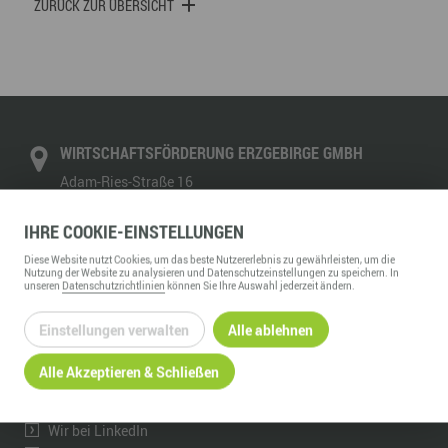
ZURÜCK ZUR ÜBERSICHT
WIRTSCHAFTSFÖRDERUNG ERZGEBIRGE GMBH
Adam-Ries-Straße 16
09456
Annaberg-Buchholz
IHRE
COOKIE
-EINSTELLUNGEN
Telefon:
+49 3733 145 0
Fax:
+49 3733 145 145
Diese
Website
nutzt Cookies, um das beste Nutzererlebnis zu gewährleisten, um die
kontakt@wfe-erzgebirge.de
Nutzung der
Website
zu analysieren und Datenschutzeinstellungen zu speichern. In
unseren
Datenschutzrichtlinien
können Sie Ihre Auswahl jederzeit ändern.
www.wfe-erzgebirge.de
Einstellungen verwalten
Alle ablehnen
INFORMATION
Alle Akzeptieren & Schließen
Über uns
Ansprechpartner & Kontakt
Wir bei LinkedIn