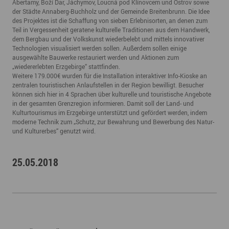
Abertamy, Boží Dar, Jáchymov, Loucná pod Klínovcem und Ostrov sowie
der Städte Annaberg-Buchholz und der Gemeinde Breitenbrunn. Die Idee
des Projektes ist die Schaffung von sieben Erlebnisorten, an denen zum
Teil in Vergessenheit geratene kulturelle Traditionen aus dem Handwerk,
dem Bergbau und der Volkskunst wiederbelebt und mittels innovativer
Technologien visualisiert werden sollen. Außerdem sollen einige
ausgewählte Bauwerke restauriert werden und Aktionen zum
„wiedererlebten Erzgebirge“ stattfinden.
Weitere 179.000€ wurden für die Installation interaktiver Info-Kioske an
zentralen touristischen Anlaufstellen in der Region bewilligt. Besucher
können sich hier in 4 Sprachen über kulturelle und touristische Angebote
in der gesamten Grenzregion informieren. Damit soll der Land- und
Kulturtourismus im Erzgebirge unterstützt und gefördert werden, indem
moderne Technik zum „Schutz, zur Bewahrung und Bewerbung des Natur-
und Kulturerbes“ genutzt wird.
25.05.2018