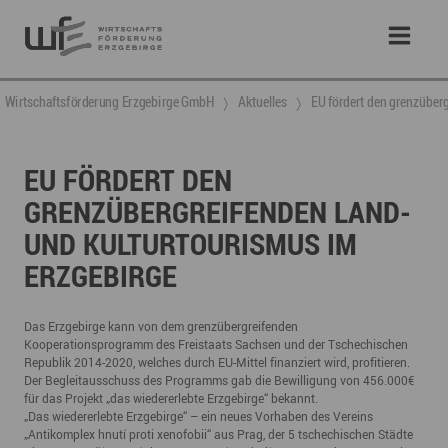
Wirtschaftsförderung Erzgebirge GmbH
Aktuelles
EU fördert den grenzüberg
EU FÖRDERT DEN
GRENZÜBERGREIFENDEN LAND-
UND KULTURTOURISMUS IM
ERZGEBIRGE
Das Erzgebirge kann von dem grenzübergreifenden
Kooperationsprogramm des Freistaats Sachsen und der Tschechischen
Republik 2014-2020, welches durch EU-Mittel finanziert wird, profitieren.
Der Begleitausschuss des Programms gab die Bewilligung von 456.000€
für das Projekt „das wiedererlebte Erzgebirge“ bekannt.
„Das wiedererlebte Erzgebirge“ – ein neues Vorhaben des Vereins
„Antikomplex hnutí proti xenofobii“ aus Prag, der 5 tschechischen Städte