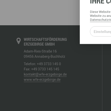
IHRE
C
Büro- & Gewerberäume mieten
Gewerberäume mieten
Veranstaltungsmanagemen
Diese
Website
Ausstellungsflächen mieten
Website
zu ana
Datenschutzric
Ausstellungsflächen mieten
Veranstaltungsmanagement
Einstellun
WIRTSCHAFTSFÖRDERUNG
ERZGEBIRGE GMBH
Adam-Ries-Straße 16
09456
Annaberg-Buchholz
Telefon:
+49 3733 145 0
Fax:
+49 3733 145 145
kontakt@wfe-erzgebirge.de
www.wfe-erzgebirge.de