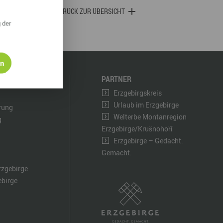
derwege
Radrouten
Wegewarte
ZURÜCK ZUR ÜBERSICHT
 der
pennetz
en
PARTNER
Erzgebirgskreis
Urlaub im Erzgebirge
ärung
Welterbe Montanregion
g
Erzgebirge/Krušnohoří
Erzgebirge – Gedacht.
Gemacht.
rzgebirge
ebirge