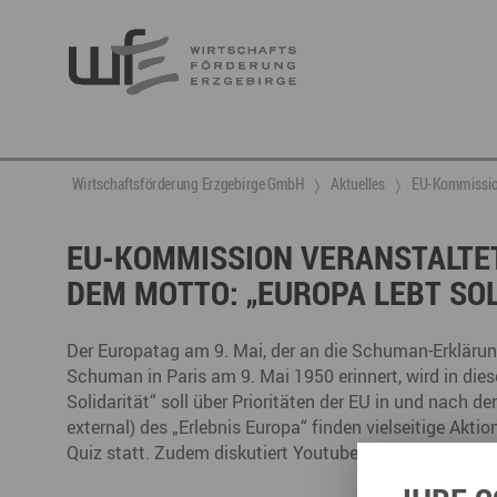
Berufsnachwuchs & Fachkräfte
aktuelle Angebote & Projekte
Wirtschaftsservice
Neuigkeiten
Ansprechpartner & Kontakt
Wirtschaftsförderung Erzgebirge GmbH
Aktuelles
EU-Kommission 
Hier finden Sie unsere aktuellen Angebote und
Projekte
Partner vernetzen
Berufsnachwuchs & Fachkräfte
Talente integrieren
EU-KOMMISSION VERANSTALTE
DEM MOTTO: „EUROPA LEBT SOL
Veranstaltungen
DGE
Fachkräfte finden
Gründung, Förderung und Investition
Nachwuchs finden
Talente finden
Innovation- und Technologietransfer
Talente binden
Der Europatag am 9. Mai, der an die Schuman-Erkläru
Schuman in Paris am 9. Mai 1950 erinnert, wird in die
Solidarität“ soll über Prioritäten der EU in und nach de
external) des „Erlebnis Europa“ finden vielseitige Aktio
Miet- und Veranstaltungsangebote
Gründer- & Dienstleistungszentrum (GDZ)
Quiz statt. Zudem diskutiert Youtuber Rayk Anders live
Annaberg