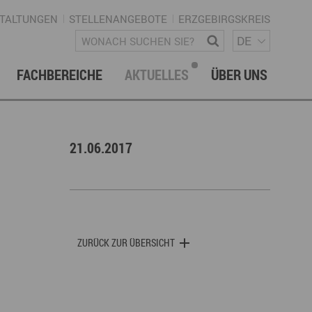
TALTUNGEN
STELLENANGEBOTE
ERZGEBIRGSKREIS
SPRACH
Wonach suchen Sie?
DE
FACHBEREICHE
AKTUELLES
ÜBER UNS
vation & Technologietransfer
onalmanagement Erzgebirge
letter
gement & Netzwerke
21.06.2017
ke ERZGEBIRGE
Strategie
uktur Regionalmanagement
ZURÜCK ZUR ÜBERSICHT
istische Infrastruktur & Wegenetz
rechpartner & Kontakt