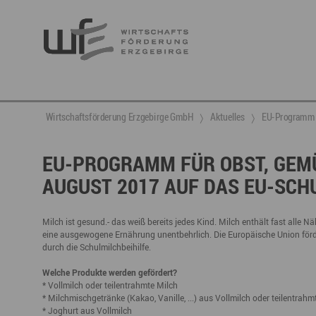
Berufsnachwuchs & Fachkräfte
aktuelle Angebote & Projekte
Wirtschaftsservice
Neuigkeiten
Ansprechpartner & Kontakt
Wirtschaftsförderung Erzgebirge GmbH
Aktuelles
EU-Programm fü
Hier finden Sie unsere aktuellen Angebote und
Projekte
Partner vernetzen
Berufsnachwuchs & Fachkräfte
Talente integrieren
EU-PROGRAMM FÜR OBST, GEMÜ
AUGUST 2017 AUF DAS EU-SC
Veranstaltungen
DGE
Fachkräfte finden
Gründung, Förderung und Investition
Nachwuchs finden
Talente finden
Innovation- und Technologietransfer
Talente binden
Milch ist gesund.- das weiß bereits jedes Kind. Milch enthält fast alle 
eine ausgewogene Ernährung unentbehrlich. Die Europäische Union förd
durch die Schulmilchbeihilfe.
Welche Produkte werden gefördert?
Miet- und Veranstaltungsangebote
Gründer- & Dienstleistungszentrum (GDZ)
* Vollmilch oder teilentrahmte Milch
* Milchmischgetränke (Kakao, Vanille, ...) aus Vollmilch oder teilentrahm
Annaberg
* Joghurt aus Vollmilch