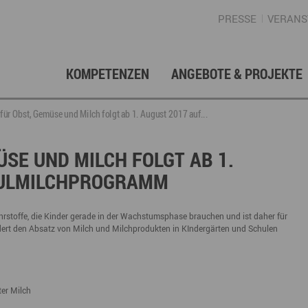
PRESSE
VERANS
KOMPETENZEN
ANGEBOTE & PROJEKTE
Gründung, Förderung & Investition
Projektarchiv
Berufs- & Studienorientierung
Presse
Gesellschafterstruktur
Inno
Regi
News
Enga
r Obst, Gemüse und Milch folgt ab 1. August 2017 auf...
Fördermittelberatung
Angebote für Schüler
Angebote für Lehrer
Gewerbeflächen – Immobilien
Mar
SE UND MILCH FOLGT AB 1.
HULMILCHPROGRAMM
Geschichte
Gründen im Erzgebirge
Angebote für Unternehmen
Investition
Regionale Koordination
Nachfolge
Str
Unternehmensdatenbank
Arbeitskreis Schule-Wirtschaft
Nährstoffe, die Kinder gerade in der Wachstumsphase brauchen und ist daher für
ert den Absatz von Milch und Milchprodukten in KIndergärten und Schulen
Regionalmarketing & -entwicklung
Touristische Infrastruktur
Tour
Ansp
ter Milch