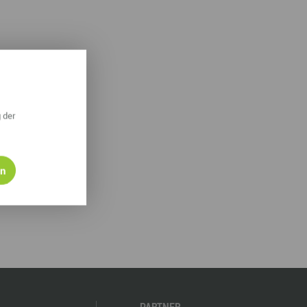
derwege
Radrouten
Wegewarte
pennetz
 der
en