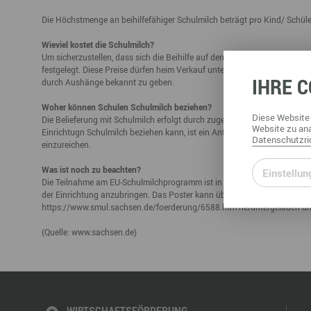
Büro- & Gewerberäume mieten
Die Höchstmenge an beihilfefähiger Schulmilch beträgt pro Kind/ Schüle
Gewerberäume mieten
Veranstaltungsmanagemen
Ausstellungsflächen mieten
Wieviel kostet die Schulmilch?
Ausstellungsflächen mieten
Um sicherzustellen, dass sich die Beihilfe auf den von den Schülern zu
Veranstaltungsmanagement
festgelegt. Diese Preise dürfen heim Verkauf unter-, aber nicht übersch
IHRE
C
durch Aushänge bekannt zu geben.
Woher können Schulen Schulmilch beziehen?
Diese
Website
Die Belieferung mit Schulmilch erfolgt durch zugelassene Schulmilchlief
Website
zu ana
Einrichtugn Schulmilch beziehen kann, ist ein Antrag auf Zulassung zu
Datenschutzric
einzureichen.
Was ist noch zu beachten?
Einstellun
Die Teilnahme am EU-Schulmilchprogramm ist in den Schulen und Kinder
der Einrichtung anzubringen. Das Poster kann über den zuständigen Sc
https://www.smul.sachsen.de/foerderung/6588.htm
heruntergeladen un
(Quelle:
www.sachsen.de
)