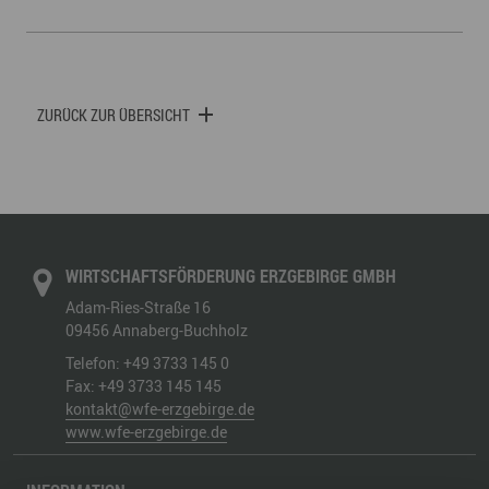
ZURÜCK ZUR ÜBERSICHT
WIRTSCHAFTSFÖRDERUNG ERZGEBIRGE GMBH
Adam-Ries-Straße 16
09456
Annaberg-Buchholz
Telefon:
+49 3733 145 0
Fax:
+49 3733 145 145
kontakt@wfe-erzgebirge.de
www.wfe-erzgebirge.de