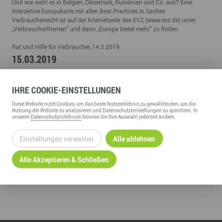
Und wie sieht es in Belgien, Dänemark, Rumänien und Co. aus? Eine
interaktive Europakarte mit allen Best Practices in Sachen
Verbraucherrecht ist auf der Internetseite des EVZ (www.evz.de) unter
„Verbraucherthemen" und dann „Europa bietet mehr" zu finden.
Rat und Hilfe für Verbraucher, 14.3.2019
15.03.2019
IHRE
COOKIE
-EINSTELLUNGEN
LINKS
Diese
Website
nutzt Cookies, um das beste Nutzererlebnis zu gewährleisten, um die
https://ec.europa.eu/germany/news/brexit20190313_de
Nutzung der
Website
zu analysieren und Datenschutzeinstellungen zu speichern. In
unseren
Datenschutzrichtlinien
können Sie Ihre Auswahl jederzeit ändern.
Einstellungen verwalten
Alle ablehnen
Alle Akzeptieren & Schließen
ZURÜCK ZUR ÜBERSICHT