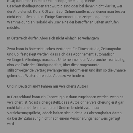
(COI) führt eine Liste mit Onlineshops, deren allgemeine
Geschäftsbedingungen fragwürdig sind oder bei denen nicht klar ist, wer
der Anbieter ist. Kurz: COI warnt vor Onlinehändlern, bei denen man besser
nicht einkaufen sollten. Einige Suchmaschinen zeigen sogar eine
Warnmeldung an, sobald ein User eine der betroffenen Seiten aufrufen
möchte.
In Österreich dürfen Abos sich nicht einfach so verlängern
Zwar kann in österreichischen Verträgen für Fitnessstudio, Zeitungsabo
und Co. festgelegt werden, dass sich das Abonnement automatisch
verlängert. Allerdings muss das Unternehmen den Verbraucher rechtzeitig,
also vor Ende der Kündigungsfrist, über diese sogenannte
stillschweigende Vertragsverlängerung informieren und ihm so die Chance
geben, das Weiterführen des Abos zu verhindern.
Und in Deutschland? Fahren nur versicherte Autos!
In Deutschland kann ein Fahrzeug nur dann zugelassen werden, wenn es
versichert ist. So ist sichergestellt, dass Autos ohne Versicherung erst gar
nicht fahren dürfen. In anderen Ländern besteht zwar auch
Versicherungspflicht, jedoch halten sich nicht alle Fahrzeughalter daran,
da bei der Zulassung nicht nach einem Versicherungsnachweis gefragt
wird.