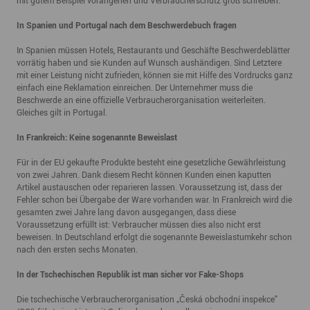
mit gutem Beispiel vorangehen und Verbraucherschutz groß schreiben.
In Spanien und Portugal nach dem Beschwerdebuch fragen
In Spanien müssen Hotels, Restaurants und Geschäfte Beschwerdeblätter
vorrätig haben und sie Kunden auf Wunsch aushändigen. Sind Letztere
mit einer Leistung nicht zufrieden, können sie mit Hilfe des Vordrucks ganz
einfach eine Reklamation einreichen. Der Unternehmer muss die
Beschwerde an eine offizielle Verbraucherorganisation weiterleiten.
Gleiches gilt in Portugal.
In Frankreich: Keine sogenannte Beweislast
Für in der EU gekaufte Produkte besteht eine gesetzliche Gewährleistung
von zwei Jahren. Dank diesem Recht können Kunden einen kaputten
Artikel austauschen oder reparieren lassen. Voraussetzung ist, dass der
Fehler schon bei Übergabe der Ware vorhanden war. In Frankreich wird die
gesamten zwei Jahre lang davon ausgegangen, dass diese
Voraussetzung erfüllt ist: Verbraucher müssen dies also nicht erst
beweisen. In Deutschland erfolgt die sogenannte Beweislastumkehr schon
nach den ersten sechs Monaten.
In der Tschechischen Republik ist man sicher vor Fake-Shops
Die tschechische Verbraucherorganisation „Česká obchodní inspekce"