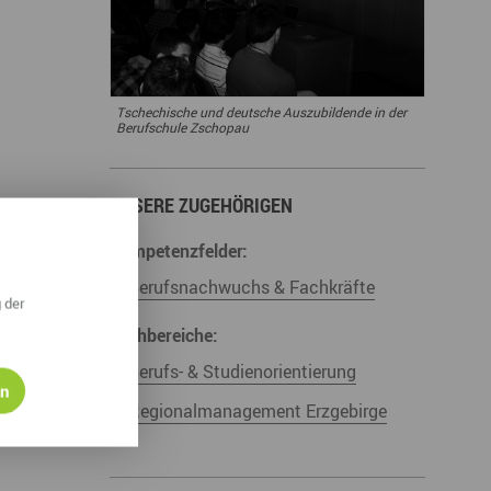
derwege
Radrouten
Wegewarte
pennetz
Tschechische und deutsche Auszubildende in der
Berufschule Zschopau
UNSERE ZUGEHÖRIGEN
Kompetenzfelder:
Berufsnachwuchs & Fachkräfte
 der
Fachbereiche:
Berufs- & Studienorientierung
en
Regionalmanagement Erzgebirge