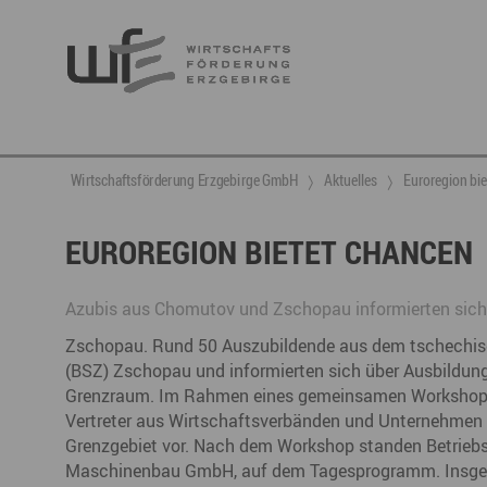
Berufsnachwuchs & Fachkräfte
aktuelle Angebote & Projekte
Wirtschaftsservice
Neuigkeiten
Ansprechpartner & Kontakt
Wirtschaftsförderung Erzgebirge GmbH
Aktuelles
Euroregion bi
Hier finden Sie unsere aktuellen Angebote und
Projekte
Partner vernetzen
Berufsnachwuchs & Fachkräfte
Talente integrieren
EUROREGION BIETET CHANCEN
Veranstaltungen
DGE
Fachkräfte finden
Gründung, Förderung und Investition
Nachwuchs finden
Azubis aus Chomutov und Zschopau informierten sich
Talente finden
Innovation- und Technologietransfer
Talente binden
Zschopau. Rund 50 Auszubildende aus dem tschechi
(BSZ) Zschopau und informierten sich über Ausbildun
Grenzraum. Im Rahmen eines gemeinsamen Workshops 
Vertreter aus Wirtschaftsverbänden und Unternehmen
Miet- und Veranstaltungsangebote
Gründer- & Dienstleistungszentrum (GDZ)
Grenzgebiet vor. Nach dem Workshop standen Betriebs
Annaberg
Maschinenbau GmbH, auf dem Tagesprogramm. Insges