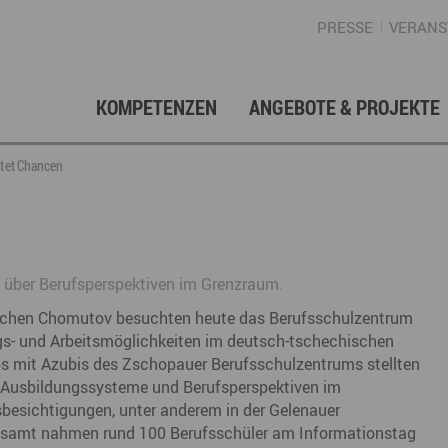
PRESSE
VERANS
KOMPETENZEN
ANGEBOTE & PROJEKTE
Gründung, Förderung & Investition
Projektarchiv
Berufs- & Studienorientierung
Presse
Gesellschafterstruktur
Inno
Regi
News
Enga
etet Chancen
Fördermittelberatung
Angebote für Schüler
Angebote für Lehrer
Gewerbeflächen – Immobilien
Mar
Geschichte
Gründen im Erzgebirge
Angebote für Unternehmen
Investition
Regionale Koordination
Nachfolge
Str
 über Berufsperspektiven im Grenzraum.
Unternehmensdatenbank
Arbeitskreis Schule-Wirtschaft
schen Chomutov besuchten heute das Berufsschulzentrum
gs- und Arbeitsmöglichkeiten im deutsch-tschechischen
mit Azubis des Zschopauer Berufsschulzentrums stellten
 Ausbildungssysteme und Berufsperspektiven im
Regionalmarketing & -entwicklung
Touristische Infrastruktur
Tour
Ansp
besichtigungen, unter anderem in der Gelenauer
amt nahmen rund 100 Berufsschüler am Informationstag