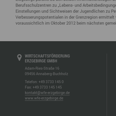
Berufsschulzentren zu „Lebens- und Arbeitsbedingung
Einstellungen und Sichtweisen der Jugendlichen zu P
Verbesserungspotentialen in der Grenzregion ermittelt
voraussichtlich im Oktober 2012 beim nächsten geme
WIRTSCHAFTSFÖRDERUNG
ERZGEBIRGE GMBH
Adam-Ries-Straße 16
09456
Annaberg-Buchholz
Telefon:
+49 3733 145 0
Fax:
+49 3733 145 145
kontakt@wfe-erzgebirge.de
www.wfe-erzgebirge.de