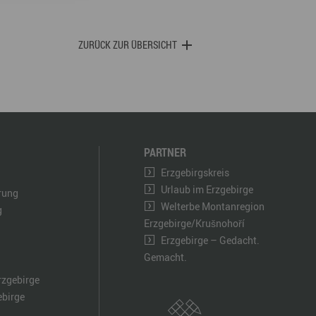
ZURÜCK ZUR ÜBERSICHT
PARTNER
Erzgebirgskreis
Urlaub im Erzgebirge
ärung
Welterbe Montanregion
g
Erzgebirge/Krušnohoří
Erzgebirge – Gedacht.
Gemacht.
rzgebirge
ebirge