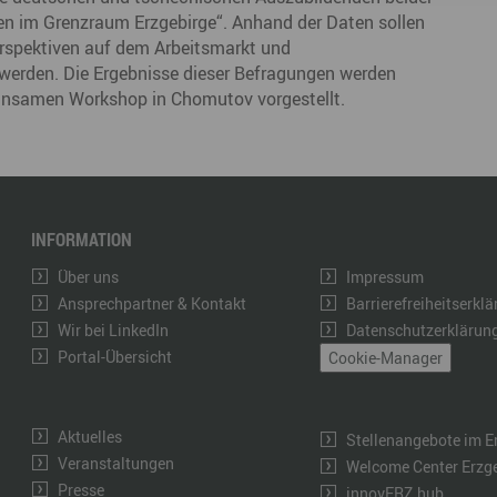
en im Grenzraum Erzgebirge“. Anhand der Daten sollen
erspektiven auf dem Arbeitsmarkt und
 werden. Die Ergebnisse dieser Befragungen werden
insamen Workshop in Chomutov vorgestellt.
INFORMATION
Über uns
Impressum
Ansprechpartner & Kontakt
Barrierefreiheitserkl
Wir bei LinkedIn
Datenschutzerklärun
Portal-Übersicht
Cookie-Manager
Aktuelles
Stellenangebote im E
Veranstaltungen
Welcome Center Erzg
Presse
innovERZ.hub