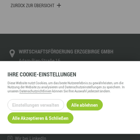
ZURÜCK ZUR ÜBERSICHT
WIRTSCHAFTSFÖRDERUNG ERZGEBIRGE GMBH
Adam-Ries-Straße 16
09456
Annaberg-Buchholz
IHRE
COOKIE
-EINSTELLUNGEN
Telefon:
+49 3733 145 0
Fax:
+49 3733 145 145
Diese
Website
nutzt Cookies, um das beste Nutzererlebnis zu gewährleisten, um die
Nutzung der
Website
zu analysieren und Datenschutzeinstellungen zu speichern. In
kontakt@wfe-erzgebirge.de
unseren
Datenschutzrichtlinien
können Sie Ihre Auswahl jederzeit ändern.
www.wfe-erzgebirge.de
Einstellungen verwalten
Alle ablehnen
INFORMATION
Alle Akzeptieren & Schließen
Über uns
Ansprechpartner & Kontakt
Wir bei LinkedIn