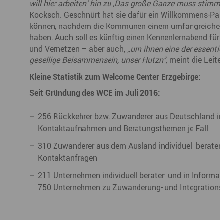
will hier arbeiten‘ hin zu ‚Das große Ganze muss stimm
Kocksch. Geschnürt hat sie dafür ein Willkommens-Pa
können, nachdem die Kommunen einem umfangreichen C
haben. Auch soll es künftig einen Kennenlernabend fü
und Vernetzen – aber auch, „
um ihnen eine der essenti
gesellige Beisammensein, unser Hutzn“,
meint die Leit
Kleine Statistik zum Welcome Center Erzgebirge:
Seit Gründung des WCE im Juli 2016:
256 Rückkehrer bzw. Zuwanderer aus Deutschland ind
Kontaktaufnahmen und Beratungsthemen je Fall
310 Zuwanderer aus dem Ausland individuell beraten 
Kontaktanfragen
211 Unternehmen individuell beraten und in Inform
750 Unternehmen zu Zuwanderung- und Integrationst