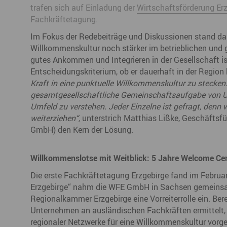
trafen sich auf Einladung der
Wirtschaftsförderung E
Büro- & Gewerberäume mieten
Fachkräftetagung.
Gewerberäume mieten
Veranstaltungsmanagemen
Ausstellungsflächen mieten
Im Fokus der Redebeiträge und Diskussionen stand d
Ausstellungsflächen mieten
Willkommenskultur noch stärker im betrieblichen und g
Veranstaltungsmanagement
gutes Ankommen und Integrieren in der Gesellschaft is
Entscheidungskriterium, ob er dauerhaft in der Region 
Kraft in eine punktuelle Willkommenskultur zu stecken
gesamtgesellschaftliche Gemeinschaftsaufgabe von
Umfeld zu verstehen. Jeder Einzelne ist gefragt, denn w
weiterziehen“,
unterstrich Matthias Lißke, Geschäftsf
GmbH) den Kern der Lösung.
Willkommenslotse mit Weitblick: 5 Jahre Welcome Cen
Die erste Fachkräftetagung Erzgebirge fand im Februar
Erzgebirge“ nahm die WFE GmbH in Sachsen gemeinsam
Regionalkammer Erzgebirge eine Vorreiterrolle ein. Ber
Unternehmen an ausländischen Fachkräften ermittelt, 
regionaler Netzwerke für eine Willkommenskultur vorges