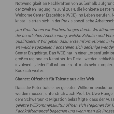
Notwendigkeit an Fachkräften von außerhalb aufgrund
der zweiten Tagung im Juni 2014, die konkrete Best-Pra
Welcome Center Erzgebirge (WCE) ins Leben gerufen. 
kristallisierten sich in der Praxis spezifische Arbeits
„Im Gros führen wir Erstberatungen durch. Wo kümmere
der beruflichen Anerkennung, welche Schulen und Verei
qualifizieren? Wir geben dazu erste Informationen in
an welche speziellen Fachstellen sich derjenige wende
Center Erzgebirge. Das WCE hat in einer Lotsenfunktio
großen regionalen Kenntnis. Im Detail werden schließl
involviert. „Jeder Fall ist anders, oftmals sehr komplex
Kocksch weiter.
Chance: Offenheit für Talente aus aller Welt
Dass die Potentiale einer gelebten Willkommenskultur 
werden müssen, unterstrich auch Prof. Dr. Uwe Hunger
dem Schwerpunkt Migration bekräftigte, dass der Aus
gelebte Willkommenskultur öffnen sich Regionen für T
Fachkräftemangel begegnen und wenn man die Prozesse