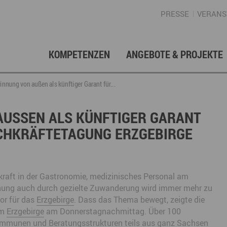
PRESSE
VERANS
KOMPETENZEN
ANGEBOTE & PROJEKTE
Gründung, Förderung & Investition
Projektarchiv
Berufs- & Studienorientierung
Presse
Gesellschafterstruktur
Inno
Regi
News
Enga
nnung von außen als künftiger Garant für...
Fördermittelberatung
Angebote für Schüler
Angebote für Lehrer
Gewerbeflächen – Immobilien
Mar
SSEN ALS KÜNFTIGER GARANT F
CHKRÄFTETAGUNG ERZGEBIRGE T
Geschichte
Gründen im Erzgebirge
Angebote für Unternehmen
Investition
Regionale Koordination
Nachfolge
Str
Unternehmensdatenbank
Arbeitskreis Schule-Wirtschaft
kraft in der Gastronomie, medizinisches Personal am
nnung auch durch gezielte Zuwanderung wird immer mehr zu
or für das
Erzgebirge
. Dass das Thema bewegt, zeigte die
Regionalmarketing & -entwicklung
Touristische Infrastruktur
Tour
Ansp
im
Erzgebirge
am Donnerstagnachmittag. Über 100
Kommunen und Beratungsstrukturen teils aus ganz Sachsen