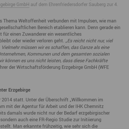
rzgebirge GmbH
auf dem Ehrenfriedersdorfer Sauberg zur 4.
Marke ERZGEBIRGE
Wanderwege
Radrouten
Wegewarte
Wan
t
Strategie Erzgebirge - Gedacht. Gemacht.
Loipennetz
Loi
as Thema Weltoffenheit verbunden mit Impulsen, wie man
esellschaftlichen Bereich etablieren kann. Denn gerade ein
t für einen Zuwanderer ein wesentliches
bleibt oder wieder verloren geht
. „Es reicht nicht nur, viel
. Vielmehr müssen wir es schaffen, das Ganze als eine
 Unternehmen, Kommunen und dem gesamten sozialen
ir können es uns nicht leisten, dass diese Fachkräfte
ührer der Wirtschaftsförderung Erzgebirge GmbH (WFE
ter Erzgebirge
 2014 statt. Unter der Überschrift „Willkommen im
 mit der Agentur für Arbeit und der IHK Chemnitz
eits damals wurde nicht nur der Bedarf erzgebirgischer
sondern auch eine FR-Regio Studie zur Initiierung
tellt. Man erkannte frühzeitig, wie sehr sich die