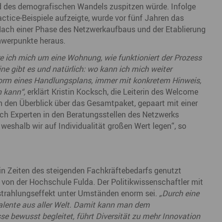
 des demografischen Wandels zuspitzen würde. Infolge
ctice-Beispiele aufzeigte, wurde vor fünf Jahren das
Nach einer Phase des Netzwerkaufbaus und der Etablierung
schwerpunkte heraus.
 ich mich um eine Wohnung, wie funktioniert der Prozess
ne gibt es und natürlich: wo kann ich mich weiter
 Form eines Handlungsplans, immer mit konkretem Hinweis,
n kann“,
erklärt Kristin Kocksch, die Leiterin des Welcome
n den Überblick über das Gesamtpaket, gepaart mit einer
ich Experten in den Beratungsstellen des Netzwerks
, weshalb wir auf Individualität großen Wert legen“, so
in Zeiten des steigenden Fachkräftebedarfs genutzt
 von der Hochschule Fulda. Der Politikwissenschaftler mit
strahlungseffekt unter Umständen enorm sei.
„Durch eine
alente aus aller Welt. Damit kann man dem
 bewusst begleitet, führt Diversität zu mehr Innovation