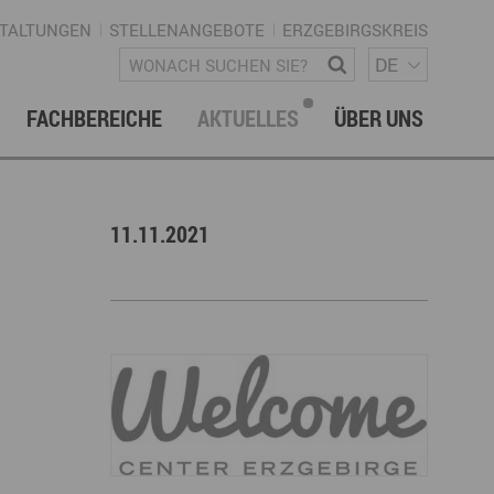
TALTUNGEN
STELLENANGEBOTE
ERZGEBIRGSKREIS
SPRACH
Wonach suchen Sie?
DE
FACHBEREICHE
AKTUELLES
ÜBER UNS
vation & Technologietransfer
onalmanagement Erzgebirge
letter
gement & Netzwerke
11.11.2021
ke ERZGEBIRGE
Strategie
uktur Regionalmanagement
istische Infrastruktur & Wegenetz
rechpartner & Kontakt