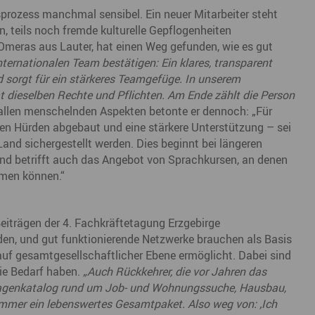
sprozess manchmal sensibel. Ein neuer Mitarbeiter steht
 teils noch fremde kulturelle Gepflogenheiten
 Omeras aus Lauter, hat einen Weg gefunden, wie es gut
ternationalen Team bestätigen: Ein klares, transparent
sorgt für ein stärkeres Teamgefüge. In unserem
t dieselben Rechte und Pflichten. Am Ende zählt die Person
 allen menschelnden Aspekten betonte er dennoch: „Für
hen Hürden abgebaut und eine stärkere Unterstützung – sei
 Land sichergestellt werden. Dies beginnt bei längeren
und betrifft auch das Angebot von Sprachkursen, an denen
hmen können.“
Beiträgen der 4. Fachkräftetagung Erzgebirge
den, und gut funktionierende Netzwerke brauchen als Basis
 auf gesamtgesellschaftlicher Ebene ermöglicht. Dabei sind
die Bedarf haben.
„Auch Rückkehrer, die vor Jahren das
Fragenkatalog rund um Job- und Wohnungssuche, Hausbau,
 immer ein lebenswertes Gesamtpaket. Also weg von: ‚Ich