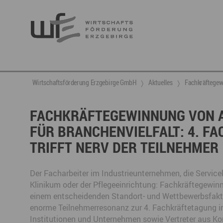
Berufsnachwuchs & Fachkräfte
aktuelle Angebote & Projekte
Wirtschaftsservice
Neuigkeiten
Ansprechpartner & Kontakt
Wirtschaftsförderung Erzgebirge GmbH
Aktuelles
Fachkräftegewi
Hier finden Sie unsere aktuellen Angebote und
Projekte
Partner vernetzen
Berufsnachwuchs & Fachkräfte
Talente integrieren
FACHKRÄFTEGEWINNUNG VON AU
ÜR BRANCHENVIELFALT: 4. FA
Veranstaltungen
DGE
Fachkräfte finden
Gründung, Förderung und Investition
Nachwuchs finden
RIFFT NERV DER TEILNEHMER
Talente finden
Innovation- und Technologietransfer
Talente binden
Der Facharbeiter im Industrieunternehmen, die Service
Klinikum oder der Pflegeeinrichtung: Fachkräftegewi
einem entscheidenden Standort- und Wettbewerbsfakt
Miet- und Veranstaltungsangebote
Gründer- & Dienstleistungszentrum (GDZ)
enorme Teilnehmerresonanz zur 4. Fachkräftetagung 
Annaberg
Institutionen und Unternehmen sowie Vertreter aus 