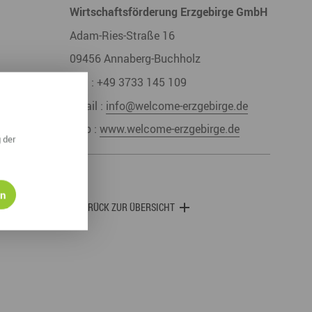
Wirtschaftsförderung Erzgebirge GmbH
Adam-Ries-Straße 16
09456
Annaberg-Buchholz
Fon :
+49 3733 145 109
Email :
info@welcome-erzgebirge.de
Web :
www.welcome-erzgebirge.de
 der
en
ZURÜCK ZUR ÜBERSICHT