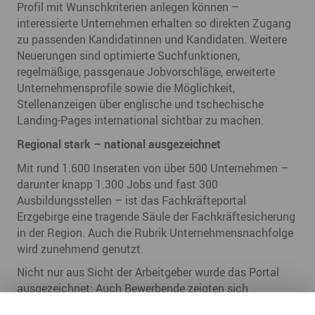
Profil mit Wunschkriterien anlegen können –
interessierte Unternehmen erhalten so direkten Zugang
zu passenden Kandidatinnen und Kandidaten. Weitere
Neuerungen sind optimierte Suchfunktionen,
regelmäßige, passgenaue Jobvorschläge, erweiterte
Unternehmensprofile sowie die Möglichkeit,
Stellenanzeigen über englische und tschechische
Landing-Pages international sichtbar zu machen.
Regional stark – national ausgezeichnet
Mit rund 1.600 Inseraten von über 500 Unternehmen –
darunter knapp 1.300 Jobs und fast 300
Ausbildungsstellen – ist das Fachkräfteportal
Erzgebirge eine tragende Säule der Fachkräftesicherung
in der Region. Auch die Rubrik Unternehmensnachfolge
wird zunehmend genutzt.
Nicht nur aus Sicht der Arbeitgeber wurde das Portal
ausgezeichnet: Auch Bewerbende zeigten sich
überzeugt. In der Bewertung erreichte das