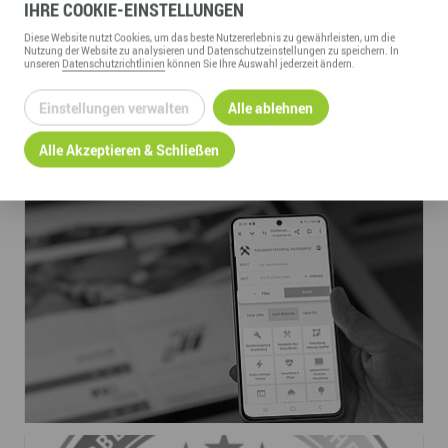
Fachkräfteportal den 5. Platz bei der Zufriedenheit und
IHRE
COOKIE
-EINSTELLUNGEN
eine Weiterempfehlungsquote von 88 %.
Diese
Website
nutzt Cookies, um das beste Nutzererlebnis zu gewährleisten, um die
Nutzung der
Website
zu analysieren und Datenschutzeinstellungen zu speichern. In
unseren
Datenschutzrichtlinien
können Sie Ihre Auswahl jederzeit ändern.
10.04.2025
Einstellungen verwalten
Alle ablehnen
Alle Akzeptieren & Schließen