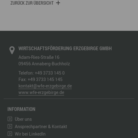
ZURÜCK ZUR ÜBERSICHT
WIRTSCHAFTSFÖRDERUNG ERZGEBIRGE GMBH
Adam-Ries-Straße 16
09456
Annaberg-Buchholz
Telefon:
+49 3733 145 0
Fax:
+49 3733 145 145
kontakt@wfe-erzgebirge.de
www.wfe-erzgebirge.de
INFORMATION
Über uns
Ansprechpartner & Kontakt
Wir bei LinkedIn