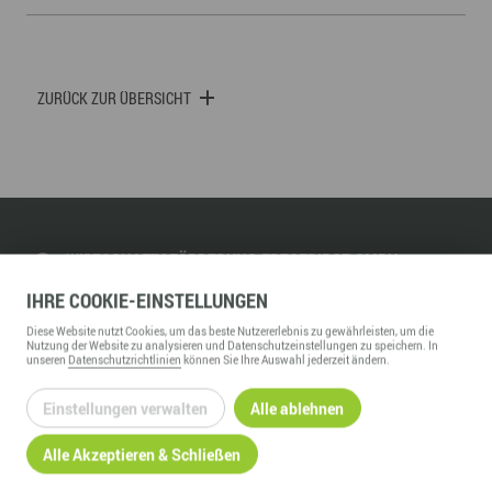
ZURÜCK ZUR ÜBERSICHT
WIRTSCHAFTSFÖRDERUNG ERZGEBIRGE GMBH
Adam-Ries-Straße 16
IHRE
COOKIE
-EINSTELLUNGEN
09456
Annaberg-Buchholz
Diese
Website
nutzt Cookies, um das beste Nutzererlebnis zu gewährleisten, um die
Telefon:
+49 3733 145 0
Nutzung der
Website
zu analysieren und Datenschutzeinstellungen zu speichern. In
unseren
Datenschutzrichtlinien
können Sie Ihre Auswahl jederzeit ändern.
Fax:
+49 3733 145 145
kontakt@wfe-erzgebirge.de
Einstellungen verwalten
Alle ablehnen
www.wfe-erzgebirge.de
Alle Akzeptieren & Schließen
INFORMATION