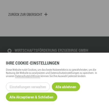
ZURÜCK ZUR ÜBERSICHT
WIRTSCHAFTSFÖRDERUNG ERZGEBIRGE GMBH
Adam-Ries-Straße 16
IHRE
COOKIE
-EINSTELLUNGEN
09456
Annaberg-Buchholz
Telefon:
+49 3733 145 0
Diese
Website
nutzt Cookies, um das beste Nutzererlebnis zu gewährleisten, um die
Nutzung der
Website
zu analysieren und Datenschutzeinstellungen zu speichern. In
Fax:
+49 3733 145 145
unseren
Datenschutzrichtlinien
können Sie Ihre Auswahl jederzeit ändern.
kontakt@wfe-erzgebirge.de
www.wfe-erzgebirge.de
Einstellungen verwalten
Alle ablehnen
Alle Akzeptieren & Schließen
INFORMATION
Über uns