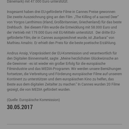
Dänemark) mit 47.000 Euro unterstützt.
Insgesamt haben drei EU-geförderte Filme in Cannes Preise gewonnen:
Die zweite Auszeichnung ging an den Film „The Killing of a sacred Deer“
von Yorgos Lanthimos (Irland, Großbritannien, Griechenland) für das beste
Drehbuch. Bei diesem Film wurde die Entwicklung mit 58.000 Euro und
der Vertrieb mit 179.000 Euro mit EU-Mitteln unterstützt. Der dritte EU-
geförderte Film, der in Cannes ausgezeichnet wurde, ist „Barbara“ von
Mathieu Amalric. Er erhielt den Preis für die beste poetische Erzählung.
Andrus Ansip, Vizepräsident der EU-Kommission und verantwortlich für
den Digitalen Binnenmarkt, sagte: „Meine herzlichsten Glückwünsche an
die Gewinner - es ist wieder ein großer Erfolg für die europäische
Filmindustrie und das MEDIA-Programm. Wir werden unsere Bemühungen
fortsetzen, die Verbreitung und Förderung europäischer Filme auf unserem
Kontinent zu unterstützen und dem europäischen Kino zu helfen, das
Beste aus dem digitalen Zeitalter zu machen.“ In Cannes wurden 20 Filme
gezeigt, die von MEDIA gefördert wurden.
(Quelle: Europäische Kommission)
30.05.2017