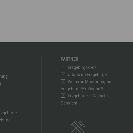
PARTNER
Erzgebirgskreis
Urlaub im Erzgebirge
ärung
Welterbe Montanregion
g
Erzgebirge/Krušnohoří
Erzgebirge – Gedacht.
Gemacht.
rzgebirge
ebirge