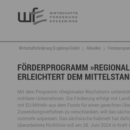
Berufsnachwuchs & Fachkräfte
aktuelle Angebote & Projekte
Wirtschaftsservice
Neuigkeiten
Ansprechpartner & Kontakt
Wirtschaftsförderung Erzgebirge GmbH
Aktuelles
Förderprogram
Hier finden Sie unsere aktuellen Angebote und
Projekte
Partner vernetzen
Berufsnachwuchs & Fachkräfte
Talente integrieren
FÖRDERPROGRAMM »REGIONAL
ERLEICHTERT DEM MITTELSTAN
Veranstaltungen
DGE
Fachkräfte finden
Gründung, Förderung und Investition
Nachwuchs finden
Talente finden
Innovation- und Technologietransfer
Talente binden
Mit dem Programm »Regionales Wachstum« unterstützt 
mittlerer Unternehmen. Die Förderung erfolgt mit Lan
mit EU-Mitteln aus dem Fonds für einen gerechten Übe
Zuwendungsverfahren zu verschlanken, will das sächs
Miet- und Veranstaltungsangebote
Gründer- & Dienstleistungszentrum (GDZ)
nunmehr anpassen. Das sächsische Kabinett hat dafür 
Annaberg
überarbeitete Richtlinie soll am 28. Juni 2024 in Kraft 