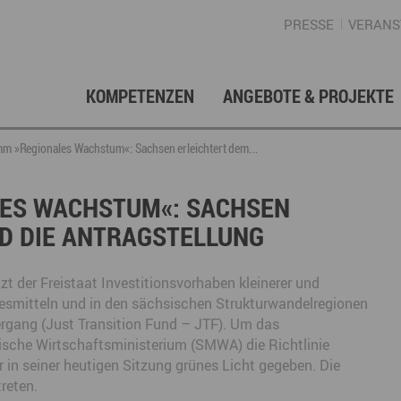
PRESSE
VERANS
KOMPETENZEN
ANGEBOTE & PROJEKTE
Gründung, Förderung & Investition
Projektarchiv
Berufs- & Studienorientierung
Presse
Gesellschafterstruktur
Inno
Regi
News
Enga
m »Regionales Wachstum«: Sachsen erleichtert dem...
Fördermittelberatung
Angebote für Schüler
Angebote für Lehrer
Gewerbeflächen – Immobilien
Mar
ES WACHSTUM«: SACHSEN
D DIE ANTRAGSTELLUNG
Geschichte
Gründen im Erzgebirge
Angebote für Unternehmen
Investition
Regionale Koordination
Nachfolge
Str
Unternehmensdatenbank
Arbeitskreis Schule-Wirtschaft
der Freistaat Investitionsvorhaben kleinerer und
desmitteln und in den sächsischen Strukturwandelregionen
rgang (Just Transition Fund – JTF). Um das
ische Wirtschaftsministerium (SMWA) die Richtlinie
Regionalmarketing & -entwicklung
Touristische Infrastruktur
Tour
Ansp
in seiner heutigen Sitzung grünes Licht gegeben. Die
treten.