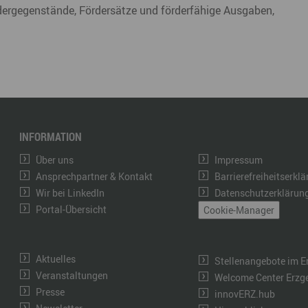
rdergegenstände, Fördersätze und förderfähige Ausgaben,
INFORMATION
Über uns
Impressum
Ansprechpartner & Kontakt
Barrierefreiheitserkl
Wir bei LinkedIn
Datenschutzerklärun
Portal-Übersicht
Cookie-Manager
Aktuelles
Stellenangebote im E
Veranstaltungen
Welcome Center Erzg
Presse
innovERZ.hub