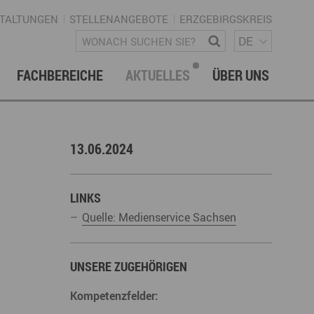
TALTUNGEN
STELLENANGEBOTE
ERZGEBIRGSKREIS
SPRACH
Wonach suchen Sie?
DE
FACHBEREICHE
AKTUELLES
ÜBER UNS
vation & Technologietransfer
onalmanagement Erzgebirge
letter
gement & Netzwerke
13.06.2024
ke ERZGEBIRGE
Strategie
uktur Regionalmanagement
LINKS
Quelle: Medienservice Sachsen
UNSERE ZUGEHÖRIGEN
istische Infrastruktur & Wegenetz
rechpartner & Kontakt
Kompetenzfelder: