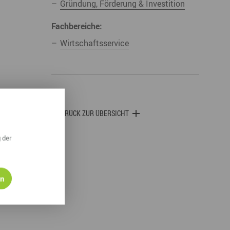
Gründung, Förderung & Investition
derwege
Radrouten
Wegewarte
Fachbereiche:
pennetz
Wirtschaftsservice
ZURÜCK ZUR ÜBERSICHT
 der
en