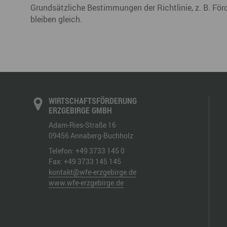
Grundsätzliche Bestimmungen der Richtlinie, z. B. Fö
bleiben gleich.
WIRTSCHAFTSFÖRDERUNG
ERZGEBIRGE GMBH
Adam-Ries-Straße 16
09456
Annaberg-Buchholz
Telefon:
+49 3733 145 0
Fax:
+49 3733 145 145
kontakt@wfe-erzgebirge.de
www.wfe-erzgebirge.de