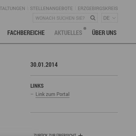
TALTUNGEN
STELLENANGEBOTE
ERZGEBIRGSKREIS
SPRACH
Wonach suchen Sie?
DE
FACHBEREICHE
AKTUELLES
ÜBER UNS
vation & Technologietransfer
onalmanagement Erzgebirge
letter
gement & Netzwerke
30.01.2014
ke ERZGEBIRGE
Strategie
uktur Regionalmanagement
LINKS
Link zum Portal
istische Infrastruktur & Wegenetz
rechpartner & Kontakt
ZURÜCK ZUR ÜBERSICHT