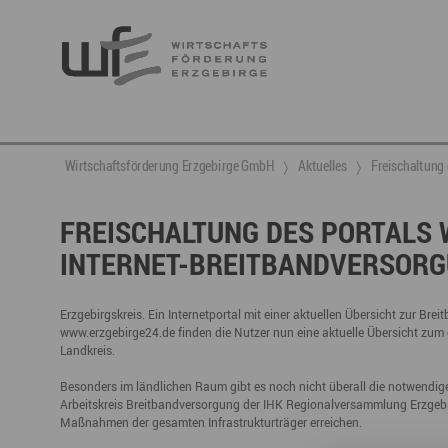
Berufsnachwuchs & Fachkräfte
aktuelle Angebote & Projekte
Wirtschaftsservice
Neuigkeiten
Ansprechpartner & Kontakt
Wirtschaftsförderung Erzgebirge GmbH
Aktuelles
Freischaltung 
Hier finden Sie unsere aktuellen Angebote und
Projekte
Partner vernetzen
Berufsnachwuchs & Fachkräfte
Talente integrieren
FREISCHALTUNG DES PORTALS
INTERNET-BREITBANDVERSOR
Veranstaltungen
DGE
Fachkräfte finden
Gründung, Förderung und Investition
Nachwuchs finden
Talente finden
Innovation- und Technologietransfer
Talente binden
Erzgebirgskreis. Ein Internetportal mit einer aktuellen Übersicht zur Br
www.erzgebirge24.de finden die Nutzer nun eine aktuelle Übersicht zum 
Landkreis.
Besonders im ländlichen Raum gibt es noch nicht überall die notwendige l
Miet- und Veranstaltungsangebote
Gründer- & Dienstleistungszentrum (GDZ)
Arbeitskreis Breitbandversorgung der IHK Regionalversammlung Erzgebi
Maßnahmen der gesamten Infrastrukturträger erreichen.
Annaberg