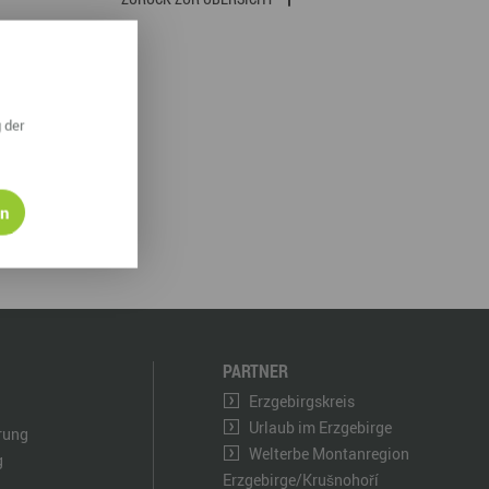
derwege
Radrouten
Wegewarte
pennetz
 der
en
PARTNER
Erzgebirgskreis
Urlaub im Erzgebirge
ärung
Welterbe Montanregion
g
Erzgebirge/Krušnohoří