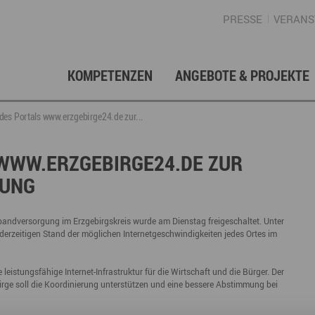
PRESSE
VERANS
KOMPETENZEN
ANGEBOTE & PROJEKTE
Gründung, Förderung & Investition
Projektarchiv
Berufs- & Studienorientierung
Presse
Gesellschafterstruktur
Inno
Regi
News
Enga
des Portals www.erzgebirge24.de zur...
Fördermittelberatung
Angebote für Schüler
Angebote für Lehrer
Gewerbeflächen – Immobilien
Mar
 WWW.ERZGEBIRGE24.DE ZUR
GUNG
Geschichte
Gründen im Erzgebirge
Angebote für Unternehmen
Investition
Regionale Koordination
Nachfolge
Str
Unternehmensdatenbank
Arbeitskreis Schule-Wirtschaft
eitbandversorgung im Erzgebirgskreis wurde am Dienstag freigeschaltet. Unter
derzeitigen Stand der möglichen Internetgeschwindigkeiten jedes Ortes im
eistungsfähige Internet-Infrastruktur für die Wirtschaft und die Bürger. Der
Regionalmarketing & -entwicklung
Touristische Infrastruktur
Tour
Ansp
rge soll die Koordinierung unterstützen und eine bessere Abstimmung bei