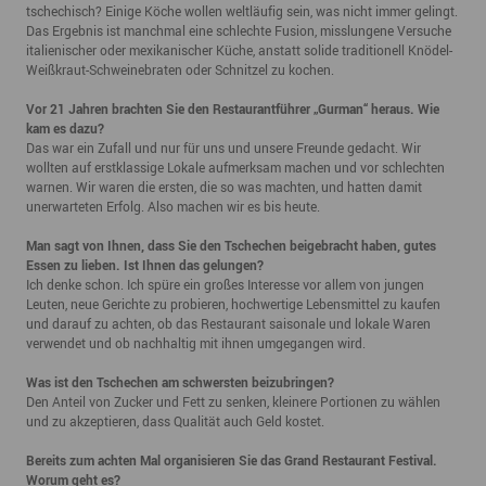
tschechisch? Einige Köche wollen weltläufig sein, was nicht immer gelingt.
Das Ergebnis ist manchmal eine schlechte Fusion, misslungene Versuche
italienischer oder mexikanischer Küche, anstatt solide traditionell Knödel-
Weißkraut-Schweinebraten oder Schnitzel zu kochen.
Vor 21 Jahren brachten Sie den Restaurantführer „Gurman“ heraus. Wie
kam es dazu?
Das war ein Zufall und nur für uns und unsere Freunde gedacht. Wir
wollten auf erstklassige Lokale aufmerksam machen und vor schlechten
warnen. Wir waren die ersten, die so was machten, und hatten damit
unerwarteten Erfolg. Also machen wir es bis heute.
Man sagt von Ihnen, dass Sie den Tschechen beigebracht haben, gutes
Essen zu lieben. Ist Ihnen das gelungen?
Ich denke schon. Ich spüre ein großes Interesse vor allem von jungen
Leuten, neue Gerichte zu probieren, hochwertige Lebensmittel zu kaufen
und darauf zu achten, ob das Restaurant saisonale und lokale Waren
verwendet und ob nachhaltig mit ihnen umgegangen wird.
Was ist den Tschechen am schwersten beizubringen?
Den Anteil von Zucker und Fett zu senken, kleinere Portionen zu wählen
und zu akzeptieren, dass Qualität auch Geld kostet.
Bereits zum achten Mal organisieren Sie das Grand Restaurant Festival.
Worum geht es?