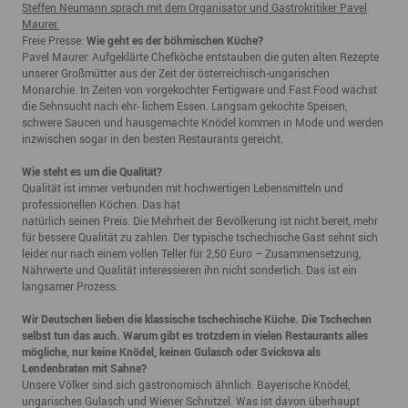
Steffen Neumann sprach mit dem Organisator und Gastrokritiker Pavel
Maurer.
Freie Presse:
Wie geht es der böhmischen Küche?
Pavel Maurer: Aufgeklärte Chefköche entstauben die guten alten Rezepte
unserer Großmütter aus der Zeit der österreichisch-ungarischen
Monarchie. In Zeiten von vorgekochter Fertigware und Fast Food wächst
die Sehnsucht nach ehr- lichem Essen. Langsam gekochte Speisen,
schwere Saucen und hausgemachte Knödel kommen in Mode und werden
inzwischen sogar in den besten Restaurants gereicht.
Wie steht es um die Qualität?
Qualität ist immer verbunden mit hochwertigen Lebensmitteln und
professionellen Köchen. Das hat
natürlich seinen Preis. Die Mehrheit der Bevölkerung ist nicht bereit, mehr
für bessere Qualität zu zahlen. Der typische tschechische Gast sehnt sich
leider nur nach einem vollen Teller für 2,50 Euro – Zusammensetzung,
Nährwerte und Qualität interessieren ihn nicht sonderlich. Das ist ein
langsamer Prozess.
Wir Deutschen lieben die klassische tschechische Küche. Die Tschechen
selbst tun das auch. Warum gibt es trotzdem in vielen Restaurants alles
mögliche, nur keine Knödel, keinen Gulasch oder Svickova als
Lendenbraten mit Sahne?
Unsere Völker sind sich gastronomisch ähnlich. Bayerische Knödel,
ungarisches Gulasch und Wiener Schnitzel. Was ist davon überhaupt