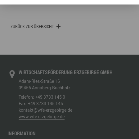
ZURÜCK ZUR ÜBERSICHT
WIRTSCHAFTSFÖRDERUNG ERZGEBIRGE GMBH
Adam-Ries-Straße 16
09456
Annaberg-Buchholz
Telefon:
+49 3733 145 0
Fax:
+49 3733 145 145
kontakt@wfe-erzgebirge.de
www.wfe-erzgebirge.de
INFORMATION