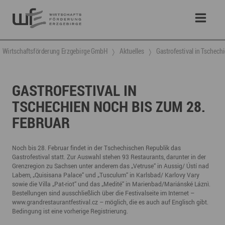
Wirtschaftsförderung Erzgebirge GmbH
Aktuelles
Gastrofestival in Tschech
GASTROFESTIVAL IN
TSCHECHIEN NOCH BIS ZUM 28.
FEBRUAR
Noch bis 28. Februar findet in der Tschechischen Republik das
Gastrofestival statt. Zur Auswahl stehen 93 Restaurants, darunter in der
Grenzregion zu Sachsen unter anderem das „Vetruse“ in Aussig/ Ústí nad
Labem, „Quisisana Palace“ und „Tusculum“ in Karlsbad/ Karlovy Vary
sowie die Villa „Pat-riot“ und das „Medité“ in Marienbad/Mariánské Láznì.
Bestellungen sind ausschließlich über die Festivalseite im Internet –
www.grandrestaurantfestival.cz
– möglich, die es auch auf Englisch gibt.
Bedingung ist eine vorherige Registrierung.