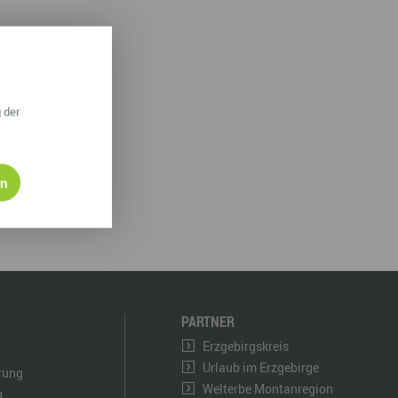
derwege
Radrouten
Wegewarte
pennetz
 der
en
PARTNER
Erzgebirgskreis
Urlaub im Erzgebirge
ärung
Welterbe Montanregion
g