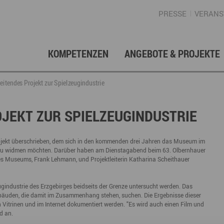
PRESSE
VERANS
KOMPETENZEN
ANGEBOTE & PROJEKTE
Gründung, Förderung & Investition
Projektarchiv
Berufs- & Studienorientierung
Presse
Gesellschafterstruktur
Inno
Regi
News
Enga
itendes Projekt zur Spielzeugindustrie
Fördermittelberatung
Angebote für Schüler
Angebote für Lehrer
Gewerbeflächen – Immobilien
Mar
JEKT ZUR SPIELZEUGINDUSTRIE
Geschichte
Gründen im Erzgebirge
Angebote für Unternehmen
Investition
Regionale Koordination
Nachfolge
Str
Projekt überschrieben, dem sich in den kommenden drei Jahren das Museum im
au widmen möchten. Darüber haben am Dienstagabend beim 63. Olbernhauer
Unternehmensdatenbank
Arbeitskreis Schule-Wirtschaft
des Museums, Frank Lehmann, und Projektleiterin Katharina Scheithauer
ugindustrie des Erzgebirges beidseits der Grenze untersucht werden. Das
ebäuden, die damit im Zusammenhang stehen, suchen. Die Ergebnisse dieser
Regionalmarketing & -entwicklung
Touristische Infrastruktur
Tour
Ansp
 Vitrinen und im Internet dokumentiert werden. "Es wird auch einen Film und
d an.