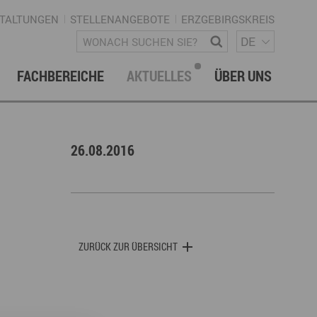
TALTUNGEN
STELLENANGEBOTE
ERZGEBIRGSKREIS
SPRACH
Wonach suchen Sie?
DE
FACHBEREICHE
AKTUELLES
ÜBER UNS
vation & Technologietransfer
onalmanagement Erzgebirge
letter
gement & Netzwerke
26.08.2016
ke ERZGEBIRGE
Strategie
uktur Regionalmanagement
ZURÜCK ZUR ÜBERSICHT
istische Infrastruktur & Wegenetz
rechpartner & Kontakt