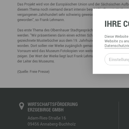
Das Projekt wird von der Europäischen Union und der Sächsischen Aufba
Büro- & Gewerberäume mieten
diesem Thema noch niemand derart intensiv beschäftigt", sagte Kathari
Gewerberäume mieten
Veranstaltungsmanagemen
vergangenen Jahrhundert sehr schwierig gewesen, wie die Annabergerin b
Ausstellungsflächen mieten
geworden", so Frank Lehmann.
IHRE
C
Ausstellungsflächen mieten
Veranstaltungsmanagement
Das erste Thema des Olbernhauer Stadtgesprächs war unterdessen die ne
werden. "Wir präsentieren darin einen echten Schatz, den es so ganz s
Diese
Website
gezeichnete Musterbücher aus dem 19. Jahrhundert für Spielzeuge und
Website
zu ana
Datenschutzric
worden. Dort sollen vier Werke zugänglich gemacht werden. "Licht wäre 
Vorraum wird das Museum Fotokopien von weiteren Musterbüchern sowie 
zeigen. Der Wert der Werke liegt laut Frank Lehmann in ihrer Einmaligkei
Einstellun
der Leiter des Museums.
(Quelle: Freie Presse)
WIRTSCHAFTSFÖRDERUNG
ERZGEBIRGE GMBH
Adam-Ries-Straße 16
09456
Annaberg-Buchholz