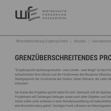
Berufsnachwuchs & Fachkräfte
aktuelle Angebote & Projekte
Wirtschaftsservice
Neuigkeiten
Ansprechpartner & Kontakt
Wirtschaftsförderung Erzgebirge GmbH
Aktuelles
Grenzüberschre
Hier finden Sie unsere aktuellen Angebote und
Projekte
Partner vernetzen
Berufsnachwuchs & Fachkräfte
Talente integrieren
GRENZÜBERSCHREITENDES PRO
Veranstaltungen
DGE
Fachkräfte finden
Gründung, Förderung und Investition
Nachwuchs finden
"Erzgebirgische Spielzeugindustrie - zwei Länder - zwei Wege" ist das 
tschechischen Brüx (Most) und der Förderverein des Museums Olbernh
Talente finden
Innovation- und Technologietransfer
Talente binden
Stadtgespräch der Vorsitzende des Vereins, Dieter Uhlmann, der Leiter 
informiert.
Der Name des Projektes spricht dabei für sich. Demnach soll die Spielze
Projektteam will Zeitzeugen befragen sowie nach alten Objekten und G
Miet- und Veranstaltungsangebote
Gründer- & Dienstleistungszentrum (GDZ)
Arbeit sollen unter anderem in einer Wanderausstellung mit beleuchteten
eine Broschüre dazu geben", kündigte Frank Lehmann am Dienstagaben
Annaberg