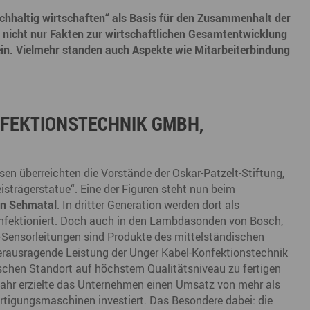
Marke ERZGEBIRGE
Wanderwege
Radrouten
Wegewarte
Wan
hhaltig wirtschaften“ als Basis für den Zusammenhalt der
t
ng nicht nur Fakten zur wirtschaftlichen Gesamtentwicklung
Strategie Erzgebirge - Gedacht. Gemacht.
Loipennetz
Loi
in. Vielmehr standen auch Aspekte wie Mitarbeiterbindung
NFEKTIONSTECHNIK GMBH,
n überreichten die Vorstände der Oskar-Patzelt-Stiftung,
eisträgerstatue“. Eine der Figuren steht nun beim
in Sehmatal
. In dritter Generation werden dort als
onfektioniert. Doch auch in den Lambdasonden von Bosch,
-Sensorleitungen sind Produkte des mittelständischen
herausragende Leistung der Unger Kabel-Konfektionstechnik
chen Standort auf höchstem Qualitätsniveau zu fertigen
Jahr erzielte das Unternehmen einen Umsatz von mehr als
ertigungsmaschinen investiert. Das Besondere dabei: die