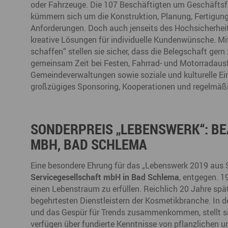
oder Fahrzeuge. Die 107 Beschäftigten um Geschäfts
kümmern sich um die Konstruktion, Planung, Fertigun
Anforderungen. Doch auch jenseits des Hochsicherheit
kreative Lösungen für individuelle Kundenwünsche. Mi
schaffen“ stellen sie sicher, dass die Belegschaft ger
gemeinsam Zeit bei Festen, Fahrrad- und Motorradausfl
Gemeindeverwaltungen sowie soziale und kulturelle E
großzügiges Sponsoring, Kooperationen und regelmäßi
SONDERPREIS „LEBENSWERK“: B
MBH, BAD SCHLEMA
Eine besondere Ehrung für das „Lebenswerk 2019 aus 
Servicegesellschaft mbH in Bad Schlema
, entgegen. 1
einen Lebenstraum zu erfüllen. Reichlich 20 Jahre spät
begehrtesten Dienstleistern der Kosmetikbranche. In d
und das Gespür für Trends zusammenkommen, stellt sich
verfügen über fundierte Kenntnisse von pflanzlichen u