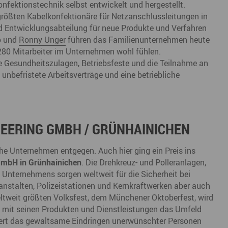
ektionstechnik selbst entwickelt und hergestellt.
größten Kabelkonfektionäre für Netzanschlussleitungen in
nd Entwicklungsabteilung für neue Produkte und Verfahren
o und
Ronny Unger
führen das Familienunternehmen heute
 280 Mitarbeiter im Unternehmen wohl fühlen.
e Gesundheitszulagen, Betriebsfeste und die Teilnahme an
nbefristete Arbeitsverträge und eine betriebliche
NEERING GMBH / GRÜNHAINICHEN
he Unternehmen entgegen. Auch hier ging ein Preis ins
GmbH in Grünhainichen
. Die Drehkreuz- und Polleranlagen,
 Unternehmens sorgen weltweit für die Sicherheit bei
anstalten, Polizeistationen und Kernkraftwerken aber auch
tweit größten Volksfest, dem Münchener Oktoberfest, wird
t mit seinen Produkten und Dienstleistungen das Umfeld
ert das gewaltsame Eindringen unerwünschter Personen