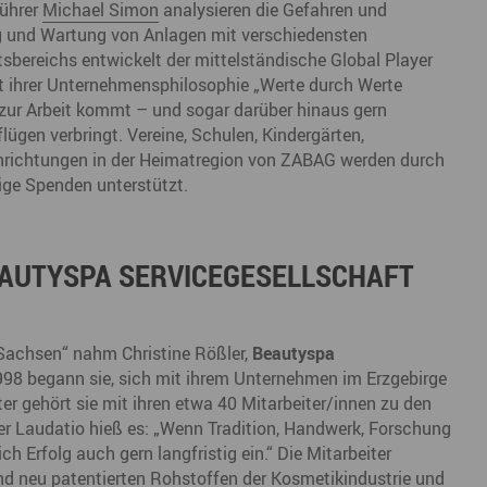
führer
Michael Simon
analysieren die Gefahren und
g und Wartung von Anlagen mit verschiedensten
sbereichs entwickelt der mittelständische Global Player
t ihrer Unternehmensphilosophie „Werte durch Werte
n zur Arbeit kommt – und sogar darüber hinaus gern
ügen verbringt. Vereine, Schulen, Kindergärten,
inrichtungen in der Heimatregion von ZABAG werden durch
ge Spenden unterstützt.
EAUTYSPA SERVICEGESELLSCHAFT
Sachsen“ nahm Christine Rößler,
Beautyspa
998 begann sie, sich mit ihrem Unternehmen im Erzgebirge
er gehört sie mit ihren etwa 40 Mitarbeiter/innen zu den
er Laudatio hieß es: „Wenn Tradition, Handwerk, Forschung
 Erfolg auch gern langfristig ein.“ Die Mitarbeiter
nd neu patentierten Rohstoffen der Kosmetikindustrie und