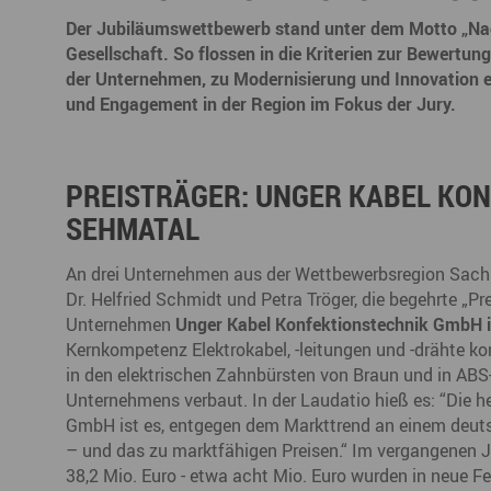
Büro- & Gewerberäume mieten
Der Jubiläumswettbewerb stand unter dem Motto „Nac
Gewerberäume mieten
Veranstaltungsmanagemen
Gesellschaft. So flossen in die Kriterien zur Bewertu
Ausstellungsflächen mieten
der Unternehmen, zu Modernisierung und Innovation e
Ausstellungsflächen mieten
und Engagement in der Region im Fokus der Jury.
Veranstaltungsmanagement
PREISTRÄGER: UNGER KABEL KO
SEHMATAL
An drei Unternehmen aus der Wettbewerbsregion Sachse
Dr. Helfried Schmidt und Petra Tröger, die begehrte „Pr
Unternehmen
Unger Kabel Konfektionstechnik GmbH 
Kernkompetenz Elektrokabel, -leitungen und -drähte k
in den elektrischen Zahnbürsten von Braun und in ABS
Unternehmens verbaut. In der Laudatio hieß es: “Die 
GmbH ist es, entgegen dem Markttrend an einem deuts
– und das zu marktfähigen Preisen.“ Im vergangenen 
38,2 Mio. Euro - etwa acht Mio. Euro wurden in neue F