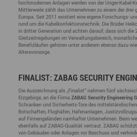
hochmodernen Anlagen werden von der Unger-Kabel-Konf
Mittlerweile zählt das Unternehmen zu einem der drei 
Europa. Seit 2011 existiert eine eigene Forschungs- u
rund um die Kabelkonfektionstechnik. Die Brüder Heik
in dritter Generation und achten darauf, dass sich die
Gleitzeitregelungen im Verwaltungsbereich, monatlich
Benefizläufen gehören unter anderem ebenso dazu wie u
Altersvorsorge.
FINALIST: ZABAG SECURITY ENGI
Die Auszeichnung als „Finalist“ nahmen fünf sächsisc
Erzgebirge, an die Firma
ZABAG Security Engineering 
Schranken und Sicherheits-Tore des mittelständischen
Botschaften, Flughäfen, Hafenanlagen, Justizvollzugs
auf Firmengeländen namhafter Unternehmen. Beim wel
ebenfalls auf ZABAG-Qualität vertraut. ZABAG schütz
von Gebäuden oder Anlagen vor Beschuss und verhind