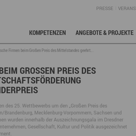
PRESSE
VERANS
KOMPETENZEN
ANGEBOTE & PROJEKTE
Gründung, Förderung & Investition
Projektarchiv
Berufs- & Studienorientierung
Presse
Gesellschafterstruktur
Inno
Regi
News
Enga
ische Firmen beim Großen Preis des Mittelstandes geehrt...
Fördermittelberatung
Angebote für Schüler
Angebote für Lehrer
Gewerbeflächen – Immobilien
Mar
EIM GROSSEN PREIS DES M
SCHAFTSFÖRDERUNG E
Geschichte
Gründen im Erzgebirge
Angebote für Unternehmen
Investition
Regionale Koordination
Nachfolge
Str
DERPREIS
Unternehmensdatenbank
Arbeitskreis Schule-Wirtschaft
n des 25. Wettbewerbs um den „Großen Preis des
rlin/Brandenburg, Mecklenburg-Vorpommern, Sachsen und
men wurden innerhalb der Auszeichnungsgala im Dresdner
Regionalmarketing & -entwicklung
Touristische Infrastruktur
Tour
Ansp
nternehmen, Gesellschaft, Kultur und Politik ausgezeichnet
ement.