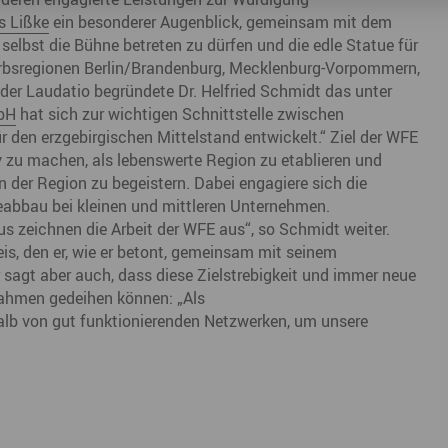
s Lißke
ein besonderer Augenblick, gemeinsam mit dem
 selbst die Bühne betreten zu dürfen und die edle Statue für
rbsregionen Berlin/Brandenburg, Mecklenburg-Vorpommern,
er Laudatio begründete Dr. Helfried Schmidt das unter
mbH
hat sich zur wichtigen Schnittstelle zwischen
ür den erzgebirgischen Mittelstand entwickelt.“ Ziel der WFE
v zu machen, als lebenswerte Region zu etablieren und
 der Region zu begeistern. Dabei engagiere sich die
ieabbau bei kleinen und mittleren Unternehmen.
us zeichnen die Arbeit der WFE aus“, so Schmidt weiter.
is, den er, wie er betont, gemeinsam mit seinem
 sagt aber auch, dass diese Zielstrebigkeit und immer neue
ahmen gedeihen können: „Als
alb von gut funktionierenden Netzwerken, um unsere