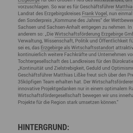
vorzuschlagen. So war es für Geschäftsführer
Matthia
Landrat des Erzgebirgskreises
Frank Vogel
, nun einmal
den Sonderpreis „Kommune des Jahres“ der Wettbewe
Sachsen und Sachsen-Anhalt entgegen zu nehmen. In d
anderem so: „Die
Wirtschaftsförderung Erzgebirge G
Verwaltung, Wissenschaft, Politik und Öffentlichkeit f
sei es, das
Erzgebirge als Wirtschaftsstandort
attrakti
kontinuierlich weitere Fachkräfte und Unternehmen von
Tochtergesellschaft des Landkreises für den Bürokrat
„Kontinuität und Zielstrebigkeit, Geduld und Optimism
Geschäftsführer Matthias Lißke freut sich über den Pre
35köpfigen Team erhalten hat. Der Wirtschaftsförderer
innovative Projektgedanken nur in einem optimalem R
Wirtschaftsfördergesellschaft bewegen wir uns innerh
Projekte für die Region stark umsetzen können.“
HINTERGRUND: