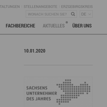
TALTUNGEN
STELLENANGEBOTE
ERZGEBIRGSKREIS
SPRACH
Wonach suchen Sie?
DE
FACHBEREICHE
AKTUELLES
ÜBER UNS
vation & Technologietransfer
onalmanagement Erzgebirge
letter
gement & Netzwerke
10.01.2020
ke ERZGEBIRGE
Strategie
uktur Regionalmanagement
istische Infrastruktur & Wegenetz
rechpartner & Kontakt