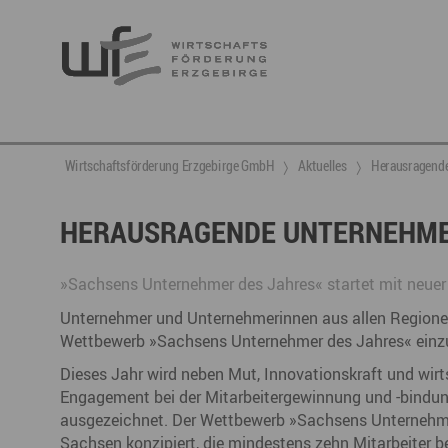
Berufsnachwuchs & Fachkräfte
aktuelle Angebote & Projekte
Wirtschaftsservice
Neuigkeiten
Ansprechpartner & Kontakt
Wirtschaftsförderung Erzgebirge GmbH
Aktuelles
​Herausragend
Hier finden Sie unsere aktuellen Angebote und
Projekte
Partner vernetzen
Berufsnachwuchs & Fachkräfte
Talente integrieren
​HERAUSRAGENDE UNTERNEHME
Veranstaltungen
DGE
Fachkräfte finden
Gründung, Förderung und Investition
Nachwuchs finden
»Sachsens Unternehmer des Jahres« startet mit neuer
Talente finden
Innovation- und Technologietransfer
Talente binden
Unternehmer und Unternehmerinnen aus allen Regionen
Wettbewerb »Sachsens Unternehmer des Jahres« einzu
Dieses Jahr wird neben Mut, Innovationskraft und wir
Engagement bei der Mitarbeitergewinnung und -bindun
Miet- und Veranstaltungsangebote
Gründer- & Dienstleistungszentrum (GDZ)
ausgezeichnet. Der Wettbewerb »Sachsens Unternehmer
Annaberg
Sachsen konzipiert, die mindestens zehn Mitarbeiter b