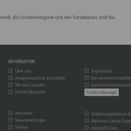
rb, die Sonderkategorie und den Sonderpreis sind bis
INFORMATION
Über uns
Impressum
Ansprechpartner & Kontakt
Barrierefreiheitserkl
Wir bei LinkedIn
Datenschutzerklärun
Portal-Übersicht
Cookie-Manager
Aktuelles
Stellenangebote im E
Veranstaltungen
Welcome Center Erzg
Presse
innovERZ.hub