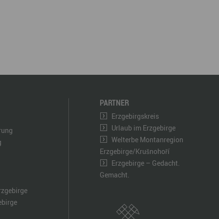
PARTNER
Erzgebirgskreis
Urlaub im Erzgebirge
ärung
Welterbe Montanregion
g
Erzgebirge/Krušnohoří
Erzgebirge – Gedacht.
Gemacht.
rzgebirge
ebirge