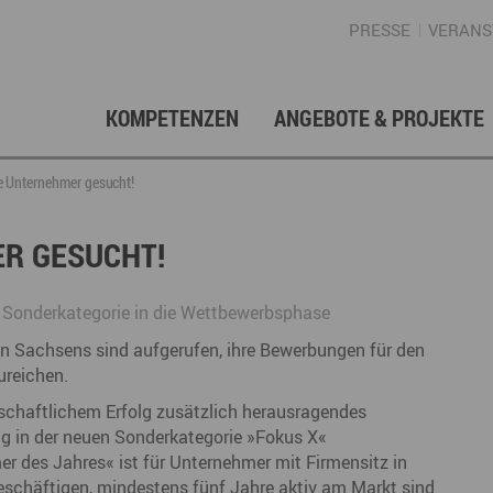
PRESSE
VERANS
KOMPETENZEN
ANGEBOTE & PROJEKTE
Gründung, Förderung & Investition
Projektarchiv
Berufs- & Studienorientierung
Presse
Gesellschafterstruktur
Inno
Regi
News
Enga
e Unternehmer gesucht!
Fördermittelberatung
Angebote für Schüler
Angebote für Lehrer
Gewerbeflächen – Immobilien
Mar
R GESUCHT!
Geschichte
Gründen im Erzgebirge
Angebote für Unternehmen
Investition
Regionale Koordination
Nachfolge
Str
 Sonderkategorie in die Wettbewerbsphase
Unternehmensdatenbank
Arbeitskreis Schule-Wirtschaft
 Sachsens sind aufgerufen, ihre Bewerbungen für den
reichen.
tschaftlichem Erfolg zusätzlich herausragendes
g in der neuen Sonderkategorie »Fokus X«
Regionalmarketing & -entwicklung
Touristische Infrastruktur
Tour
Ansp
 des Jahres« ist für Unternehmer mit Firmensitz in
eschäftigen, mindestens fünf Jahre aktiv am Markt sind