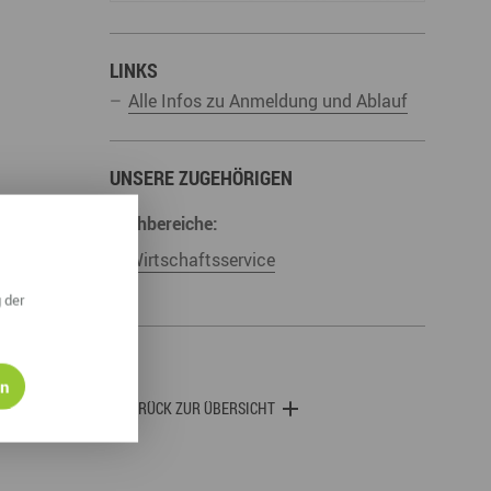
derwege
Radrouten
Wegewarte
pennetz
LINKS
Alle Infos zu Anmeldung und Ablauf
UNSERE ZUGEHÖRIGEN
Fachbereiche:
Wirtschaftsservice
 der
en
ZURÜCK ZUR ÜBERSICHT