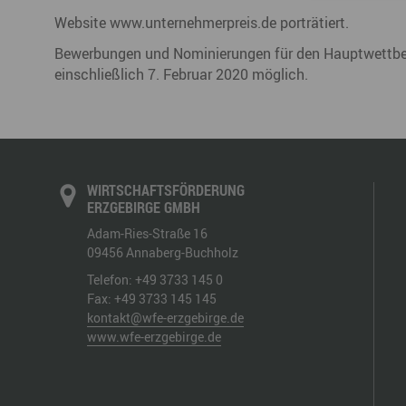
Website www.unternehmerpreis.de porträtiert.
Bewerbungen und Nominierungen für den Hauptwettbewe
einschließlich 7. Februar 2020 möglich.
WIRTSCHAFTSFÖRDERUNG
ERZGEBIRGE GMBH
Adam-Ries-Straße 16
09456
Annaberg-Buchholz
Telefon:
+49 3733 145 0
Fax:
+49 3733 145 145
kontakt@wfe-erzgebirge.de
www.wfe-erzgebirge.de