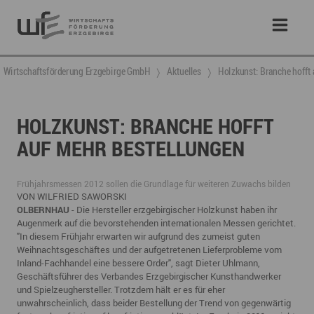
Wirtschaftsförderung Erzgebirge GmbH
Aktuelles
Holzkunst: Branche hofft
HOLZKUNST: BRANCHE HOFFT
AUF MEHR BESTELLUNGEN
Frühjahrsmessen 2012 sollen die Grundlage für weiteren Zuwachs bilden
VON WILFRIED SAWORSKI
OLBERNHAU
- Die Hersteller erzgebirgischer Holzkunst haben ihr
Augenmerk auf die
bevorstehenden internationalen Messen gerichtet.
"In diesem Frühjahr erwarten wir
aufgrund des zumeist guten
Weihnachtsgeschäftes und der aufgetretenen Lieferprobleme
vom
Inland-Fachhandel eine bessere Order", sagt Dieter Uhlmann,
Geschäftsführer des
Verbandes Erzgebirgischer Kunsthandwerker
und Spielzeughersteller. Trotzdem hält er es
für eher
unwahrscheinlich, dass beider Bestellung der Trend von gegenwärtig