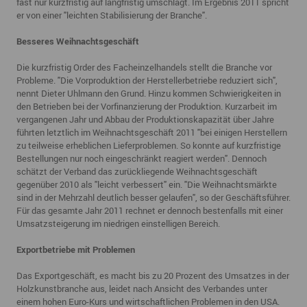
fast nur
kurzfristig auf langfristig umschlägt. Im Ergebnis 2011 spricht
er von einer "leichten
Stabilisierung der Branche".
Besseres Weihnachtsgeschäft
Die kurzfristig Order des Facheinzelhandels stellt die Branche vor
Probleme. "Die
Vorproduktion der Herstellerbetriebe reduziert sich",
nennt Dieter Uhlmann den Grund.
Hinzu kommen Schwierigkeiten in
den Betrieben bei der Vorfinanzierung der Produktion.
Kurzarbeit im
vergangenen Jahr und Abbau der Produktionskapazität über Jahre
führten
letztlich im Weihnachtsgeschäft 2011 "bei einigen Herstellern
zu teilweise erheblichen
Lieferproblemen. So konnte auf kurzfristige
Bestellungen nur noch eingeschränkt reagiert
werden". Dennoch
schätzt der Verband das zurückliegende Weihnachtsgeschäft
gegenüber
2010 als "leicht verbessert" ein. "Die Weihnachtsmärkte
sind in der Mehrzahl deutlich
besser gelaufen", so der Geschäftsführer.
Für das gesamte Jahr 2011 rechnet er dennoch
bestenfalls mit einer
Umsatzsteigerung im niedrigen einstelligen Bereich.
Exportbetriebe mit Problemen
Das Exportgeschäft, es macht bis zu 20 Prozent des Umsatzes in der
Holzkunstbranche
aus, leidet nach Ansicht des Verbandes unter
einem hohen Euro-Kurs und wirtschaftlichen
Problemen in den USA.