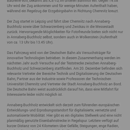
Baureihe 605, bekannt als ICE-TD, im unteren Bahnhof ein. Gegen 14.08
Uhr wird der Zug ankommen und für wenige Minuten Aufenthalt haben,
während ein Regelzug der Erzgebirgsbahn in Richtung Chemnitz kreuzt.
Der Zug startet in Leipzig und fährt über Chemnitz nach Annaberg-
Buchholz sowie über Schwarzenberg und Zwickau in die Messestadt
zurück. Hervorragende Möglichkeiten für Fotofreunde bieten sich nicht nur
in Annaberg-Buchholz selbst, sondern auch in Wolkenstein (Aufenthalt
von ca. 13 Uhr bis 13.45 Uhr).
Das Fahrzeug wird von der Deutschen Bahn als Versuchsträger für
innovative Technologien betrieben. In diesem Zusammenhang werden im
nächsten Jahr auch Versuche auf der Teststrecke zwischen Annaberg-
Buchholz und Schwarzenberg stattfinden. Am 20. Dezember befinden sich
relevante Vertreter der Bereiche Technik und Digitalisierung der Deutschen
Bahn, Partner aus der Industrie sowie Professoren der Technischen
Universität Chemnitz und Vertreter der Stadt Annaberg-Buchholz an Bord.
Die Deutsche Bahn weist ausdrücklich darauf hin, dass eine Mitfahrt für
Interessierte leider nicht möglich ist.
Annaberg-Buchholz entwickelt sich derzeit zum führenden europäischen
Entwicklungs- und Erprobungsstandort für digitalisierte, vernetzte und
automatisierte Mobilität. Hier gibt es ein digitales Stellwerk und eine nicht
planmäßig genutzte Eisenbahnstrecke in Regelspur. Letztere verfügt auf
kurzer Distanz von 24 Kilometern über Gefälle, Steigungen, enge Radien,