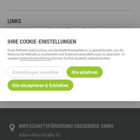
LINKS
Mehr Infos zum Projekt "Smart Rail Connectivity
Campus"
IHRE
COOKIE
-EINSTELLUNGEN
Diese
Website
nutzt Cookies, um das beste Nutzererlebnis zu gewährleisten, um die
Nutzung der
Website
zu analysieren und Datenschutzeinstellungen zu speichern. In
unseren
Datenschutzrichtlinien
können Sie Ihre Auswahl jederzeit ändern.
Einstellungen verwalten
Alle ablehnen
ZURÜCK ZUR ÜBERSICHT
Alle Akzeptieren & Schließen
WIRTSCHAFTSFÖRDERUNG ERZGEBIRGE GMBH
Adam-Ries-Straße 16