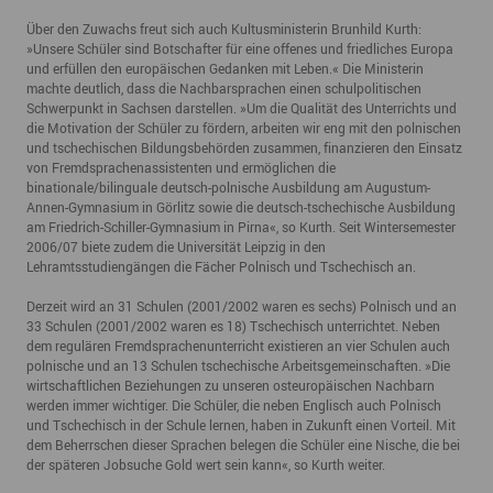
Über den Zuwachs freut sich auch Kultusministerin Brunhild Kurth:
»Unsere Schüler sind Botschafter für eine offenes und friedliches Europa
und erfüllen den europäischen Gedanken mit Leben.« Die Ministerin
machte deutlich, dass die Nachbarsprachen einen schulpolitischen
Schwerpunkt in Sachsen darstellen. »Um die Qualität des Unterrichts und
die Motivation der Schüler zu fördern, arbeiten wir eng mit den polnischen
und tschechischen Bildungsbehörden zusammen, finanzieren den Einsatz
von Fremdsprachenassistenten und ermöglichen die
binationale/bilinguale deutsch-polnische Ausbildung am Augustum-
Annen-Gymnasium in Görlitz sowie die deutsch-tschechische Ausbildung
am Friedrich-Schiller-Gymnasium in Pirna«, so Kurth. Seit Wintersemester
2006/07 biete zudem die Universität Leipzig in den
Lehramtsstudiengängen die Fächer Polnisch und Tschechisch an.
Derzeit wird an 31 Schulen (2001/2002 waren es sechs) Polnisch und an
33 Schulen (2001/2002 waren es 18) Tschechisch unterrichtet. Neben
dem regulären Fremdsprachenunterricht existieren an vier Schulen auch
polnische und an 13 Schulen tschechische Arbeitsgemeinschaften. »Die
wirtschaftlichen Beziehungen zu unseren osteuropäischen Nachbarn
werden immer wichtiger. Die Schüler, die neben Englisch auch Polnisch
und Tschechisch in der Schule lernen, haben in Zukunft einen Vorteil. Mit
dem Beherrschen dieser Sprachen belegen die Schüler eine Nische, die bei
der späteren Jobsuche Gold wert sein kann«, so Kurth weiter.