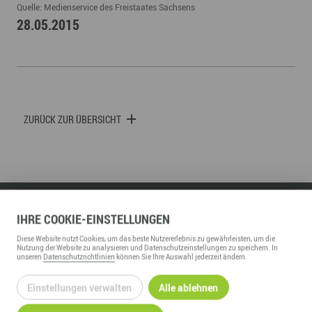
Quelle: Medienservice des Freistaates Sachsens
28.05.2015
ZURÜCK ZUR ÜBERSICHT
IHRE
COOKIE
-EINSTELLUNGEN
WIRTSCHAFTSFÖRDERUNG ERZGEBIRGE GMBH
Diese
Website
nutzt Cookies, um das beste Nutzererlebnis zu gewährleisten, um die
Adam-Ries-Straße 16
Nutzung der
Website
zu analysieren und Datenschutzeinstellungen zu speichern. In
09456
Annaberg-Buchholz
unseren
Datenschutzrichtlinien
können Sie Ihre Auswahl jederzeit ändern.
Telefon:
+49 3733 145 0
Einstellungen verwalten
Alle ablehnen
Fax:
+49 3733 145 145
kontakt@wfe-erzgebirge.de